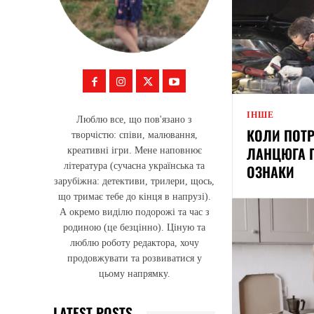
ІНШЕ
Люблю все, що пов'язано з
КОЛИ ПОТР
творчістю: співи, малювання,
ЛАНЦЮГА 
креативні ігри. Мене наповнює
література (сучасна українська та
ОЗНАКИ
зарубіжна: детективи, трилери, щось,
що тримає тебе до кінця в напрузі).
А окремо виділю подорожі та час з
родиною (це безцінно). Ціную та
люблю роботу редактора, хочу
продовжувати та розвиватися у
цьому напрямку.
LATEST POSTS