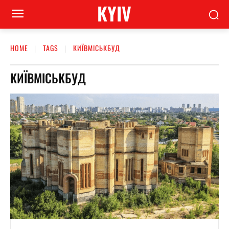
KYIV
HOME
TAGS
КИЇВМІСЬКБУД
КИЇВМІСЬКБУД