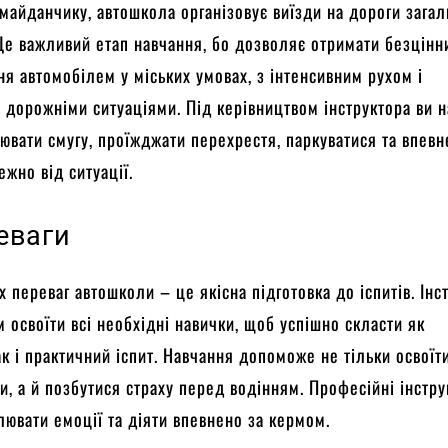
 майданчику, автошкола організовує виїзди на дороги загал
Це важливий етап навчання, бо дозволяє отримати безцінн
ня автомобілем у міських умовах, з інтенсивним рухом і
 дорожніми ситуаціями. Під керівництвом інструктора ви 
ювати смугу, проїжджати перехрестя, паркуватися та впев
ежно від ситуації.
еваги
х переваг автошколи – це якісна підготовка до іспитів. Інс
 освоїти всі необхідні навички, щоб успішно скласти як
ак і практичний іспит. Навчання допоможе не тільки освоїт
ки, а й позбутися страху перед водінням. Професійні інстр
лювати емоції та діяти впевнено за кермом.