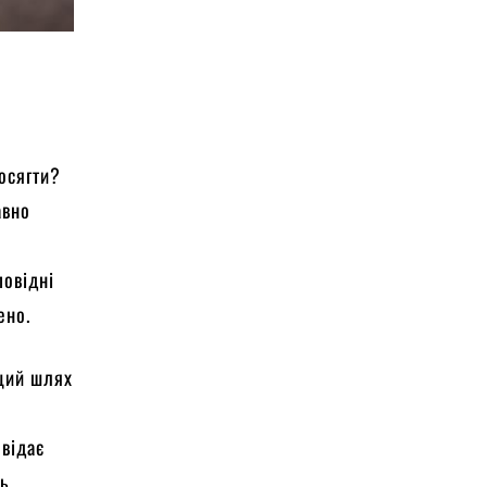
досягти?
авно
повідні
ено.
ащий шлях
овідає
ть