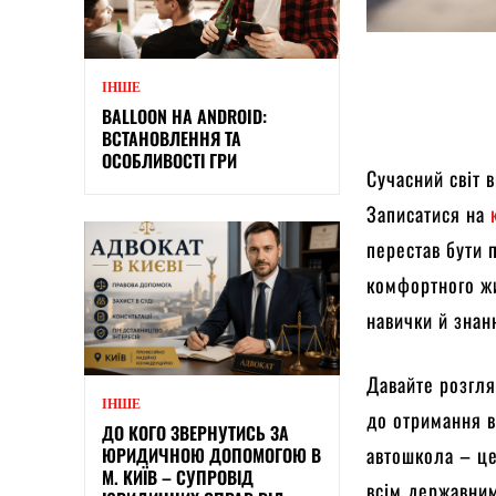
ІНШЕ
BALLOON НА ANDROID:
ВСТАНОВЛЕННЯ ТА
ОСОБЛИВОСТІ ГРИ
Сучасний світ 
Записатися на
перестав бути 
комфортного жи
навички й знан
Давайте розгля
ІНШЕ
до отримання в
ДО КОГО ЗВЕРНУТИСЬ ЗА
автошкола – це
ЮРИДИЧНОЮ ДОПОМОГОЮ В
М. КИЇВ – СУПРОВІД
всім державним