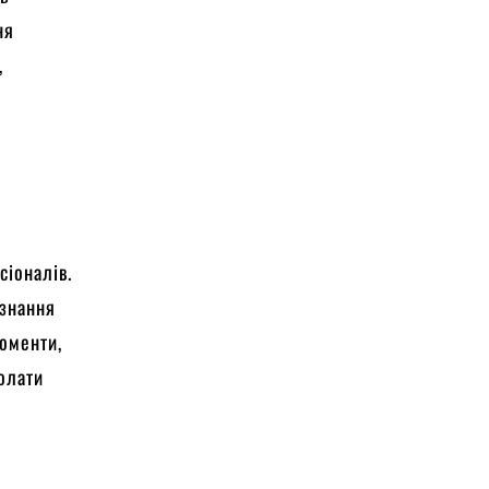
ня
,
сіоналів.
 знання
моменти,
долати