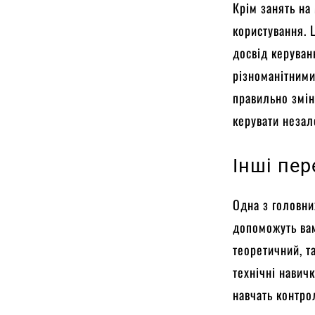
Крім занять на
користування. 
досвід керуван
різноманітними
правильно змін
керувати незал
Інші пер
Одна з головни
допоможуть вам
теоретичний, т
технічні навич
навчать контро