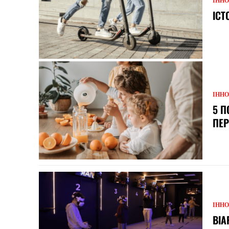
ІННО
ІСТ
ІННО
5 П
ПЕР
ІННО
ВІА