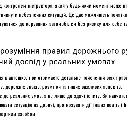
д контролем інструктора, який у будь-який момент може в
уникнути небезпечних ситуацій. Це дає можливість початк
туватися до керування автомобілем без ризику для себе т
 розуміння правил дорожнього р
ний досвід у реальних умовах
ня в автошколі ви отримаєте детальне пояснення всіх прав
у, дорожніх знаків, розмітки та інших важливих аспектів.
є до реальних умов, а не лише до здачі іспиту. Ви навчите
ювати ситуацію на дорозі, прогнозувати дії інших водіїв і 
портним засобом.