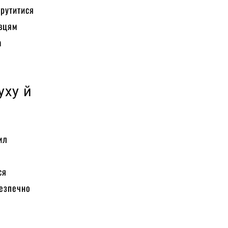
трутитися
івцям
а
уху й
ил
ся
безпечно