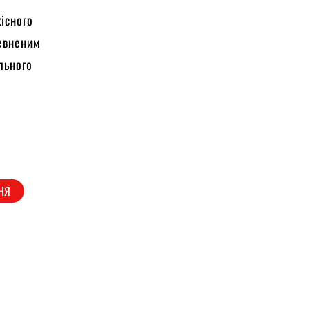
існого
певненим
льного
НЯ