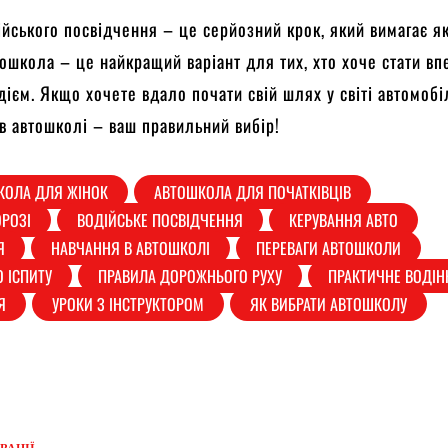
йського посвідчення – це серйозний крок, який вимагає як
тошкола – це найкращий варіант для тих, хто хоче стати в
дієм. Якщо хочете вдало почати свій шлях у світі автомобі
 в автошколі – ваш правильний вибір!
КОЛА ДЛЯ ЖІНОК
АВТОШКОЛА ДЛЯ ПОЧАТКІВЦІВ
ОРОЗІ
ВОДІЙСЬКЕ ПОСВІДЧЕННЯ
КЕРУВАННЯ АВТО
Я
НАВЧАННЯ В АВТОШКОЛІ
ПЕРЕВАГИ АВТОШКОЛИ
О ІСПИТУ
ПРАВИЛА ДОРОЖНЬОГО РУХУ
ПРАКТИЧНЕ ВОДІН
Я
УРОКИ З ІНСТРУКТОРОМ
ЯК ВИБРАТИ АВТОШКОЛУ