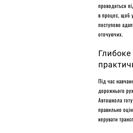
проводяться пі
в процес, щоб 
поступово адап
оточуючих.
Глибоке
практич
Під час навчан
дорожнього рух
Автошкола готу
правильно оцін
керувати транс