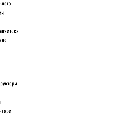
ьного
ий
навчитеся
нено
труктори
и
уктори