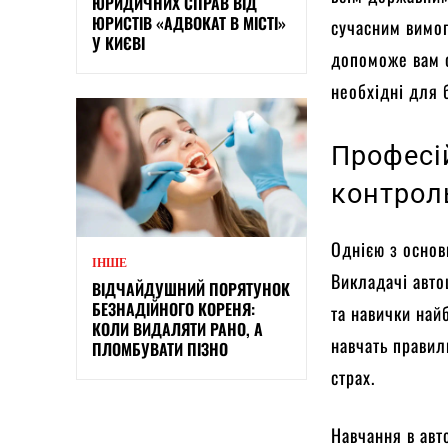
ЮРИДИЧНИХ СПРАВ ВІД
ЮРИСТІВ «АДВОКАТ В МІСТІ»
сучасним вимог
У КИЄВІ
допоможе вам о
необхідні для 
Професій
контрол
Однією з основ
ІНШЕ
Викладачі авто
ВІДЧАЙДУШНИЙ ПОРЯТУНОК
БЕЗНАДІЙНОГО КОРЕНЯ:
та навички най
КОЛИ ВИДАЛЯТИ РАНО, А
навчать правил
ПЛОМБУВАТИ ПІЗНО
страх.
Навчання в авт