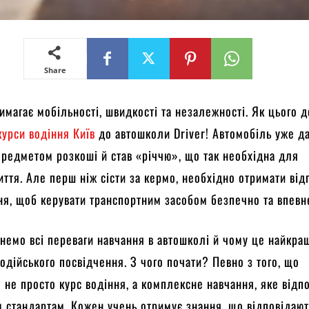
Share
вимагає мобільності, швидкості та незалежності. Як цього 
курси водіння Київ
до автошколи Driver! Автомобіль уже д
предметом розкоші й став «річчю», що так необхідна для
ття. Але перш ніж сісти за кермо, необхідно отримати від
ня, щоб керувати транспортним засобом безпечно та впевн
немо всі переваги навчання в автошколі й чому це найкр
одійського посвідчення. З чого почати? Певно з того, що
 не просто курс водіння, а комплексне навчання, яке відп
 стандартам. Кожен учень отримує знання, що відповідаю