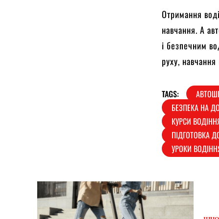
Отримання воді
навчання. А ав
і безпечним во
руху, навчання
TAGS:
АВТОШ
БЕЗПЕКА НА Д
КУРСИ ВОДІНН
ПІДГОТОВКА Д
УРОКИ ВОДІНН