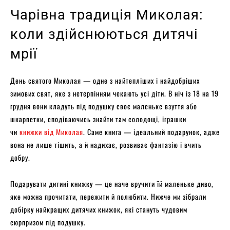
Чарівна традиція Миколая:
коли здійснюються дитячі
мрії
День святого Миколая — одне з найтепліших і найдобріших
зимових свят, яке з нетерпінням чекають усі діти. В ніч із 18 на 19
грудня вони кладуть під подушку своє маленьке взуття або
шкарпетки, сподіваючись знайти там солодощі, іграшки
чи
книжки від Миколая
. Саме книга — ідеальний подарунок, адже
вона не лише тішить, а й надихає, розвиває фантазію і вчить
добру.
Подарувати дитині книжку — це наче вручити їй маленьке диво,
яке можна прочитати, пережити й полюбити. Нижче ми зібрали
добірку найкращих дитячих книжок, які стануть чудовим
сюрпризом під подушку.