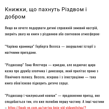
Книжки, що пахнуть Різдвом і
добром
Якщо ви хочете подарувати дитині справжній зимовий настрій,
зверніть увагу на книги з різдвяною або святковою атмосферою:
“Чарівна крамниця” Герберта Веллса — зворушливі історії з
магічними пригодами.
“Різдвозавр” Тома Флетчера — кумедна, але водночас щира
казка про дружбу хлопчика і динозавра, який прилітає прямо з
Північного полюсу. Весела, яскрава і з ілюстраціями — така
книга обов’язково підкорить дитяче серце.
“Різдвозавр і чаклунський ковпак” — продовження пригод, яке
сподобається тим, хто вже полюбив першу частину. А інші частини
–
https://book-ye.com.ua/seriya-knig-vid-vidavnitstva/?