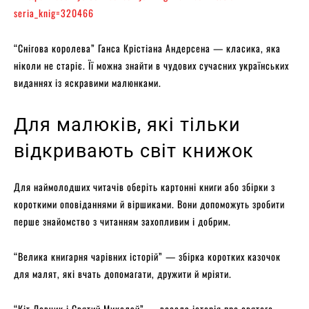
seria_knig=320466
“Снігова королева” Ганса Крістіана Андерсена — класика, яка
ніколи не старіє. Її можна знайти в чудових сучасних українських
виданнях із яскравими малюнками.
Для малюків, які тільки
відкривають світ книжок
Для наймолодших читачів оберіть картонні книги або збірки з
короткими оповіданнями й віршиками. Вони допоможуть зробити
перше знайомство з читанням захопливим і добрим.
“Велика книгарня чарівних історій” — збірка коротких казочок
для малят, які вчать допомагати, дружити й мріяти.
“Кіт Левчик і Святий Миколай” — весела історія про святого