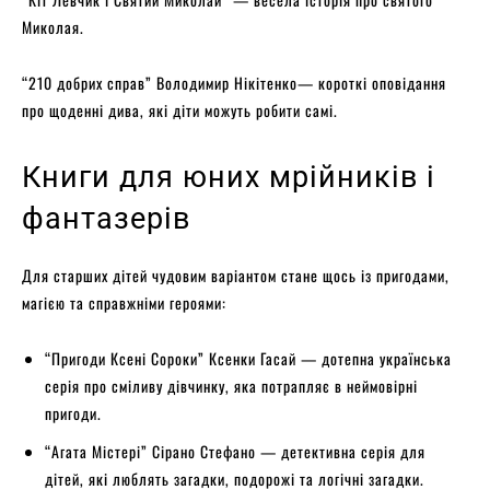
Миколая.
“210 добрих справ” Володимир Нікітенко— короткі оповідання
про щоденні дива, які діти можуть робити самі.
Книги для юних мрійників і
фантазерів
Для старших дітей чудовим варіантом стане щось із пригодами,
магією та справжніми героями:
“Пригоди Ксені Сороки” Ксенки Гасай — дотепна українська
серія про сміливу дівчинку, яка потрапляє в неймовірні
пригоди.
“Агата Містері” Сірано Стефано — детективна серія для
дітей, які люблять загадки, подорожі та логічні загадки.