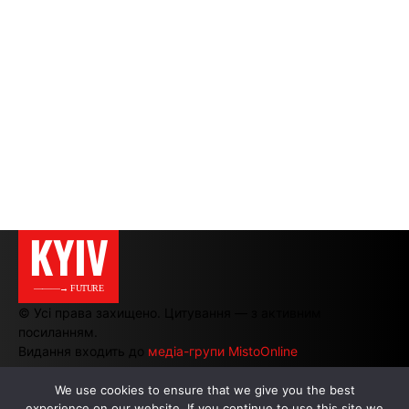
KYIV
———→ FUTURE
© Усі права захищено. Цитування — з активним
посиланням.
Видання входить до
медіа-групи MistoOnline
We use cookies to ensure that we give you the best
experience on our website. If you continue to use this site we
АВТОРИ
|
РЕКЛАМА НА САЙТІ