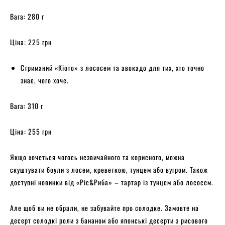
Вага: 280 г
Ціна: 225 грн
Стриманий «Кіото» з лососем та авокадо для тих, хто точно
знає, чого хоче.
Вага: 310 г
Ціна: 255 грн
Якщо хочеться чогось незвичайного та корисного, можна
скуштувати боули з лосем, креветкою, тунцем або вугром. Також
доступні новинки від «Ріс&Риба» – тартар із тунцем або лососем.
Але щоб ви не обрали, не забувайте про солодке. Замовте на
десерт солодкі роли з бананом або японські десерти з рисового