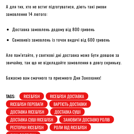
А для тих, хто не встиг підготуватися, діють такі умови
замовлення 14 лютого:
Доставка замовлень додому від 800 гривень
Самовивіз замовлень із точок видачі від 600 гривень
Але пам’ятайте, у святкові дні доставка може бути довшою за
звичайну, так що не відкладайте замовлення в довгу скриньку.
Бажаємо вам смачного та приємного Дня Закоханих!
TAGS:
RICE&FISH
RICE&FISH ДОСТАВКА
RICE&FISH ПЕРЕВАГИ
ВАРТІСТЬ ДОСТАВКИ
ДОСТАВКА RICE&FISH
ДОСТАВКА СУШІ
ДОСТАВКА СУШІ RICE&FISH
ЗАМОВИТИ ДОСТАВКУ РОЛІВ
РЕСТОРАН RICE&FISH
РОЛИ ВІД RICE&FISH