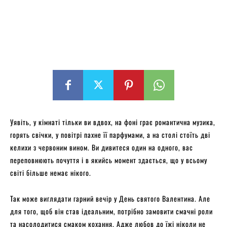
Уявіть, у кімнаті тільки ви вдвох, на фоні грає романтична музика,
горять свічки, у повітрі пахне її парфумами, а на столі стоїть дві
келихи з червоним вином. Ви дивитеся один на одного, вас
переповнюють почуття і в якийсь момент здається, що у всьому
світі більше немає нікого.
Так може виглядати гарний вечір у День святого Валентина. Але
для того, щоб він став ідеальним, потрібно замовити смачні роли
та насолодитися смаком кохання. Адже любов до їжі ніколи не