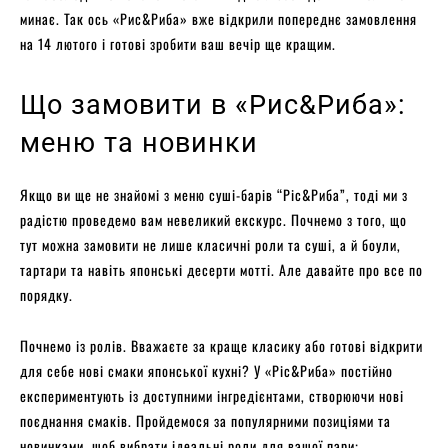
минає. Так ось «Рис&Риба» вже відкрили попереднє замовлення
на 14 лютого і готові зробити ваш вечір ще кращим.
Що замовити в «Рис&Риба»:
меню та новинки
Якщо ви ще не знайомі з меню суші-барів “Ріс&Риба”, тоді ми з
радістю проведемо вам невеликий екскурс. Почнемо з того, що
тут можна замовити не лише класичні роли та суші, а й боули,
тартари та навіть японські десерти мотті. Але давайте про все по
порядку.
Почнемо із ролів. Вважаєте за краще класику або готові відкрити
для себе нові смаки японської кухні? У «Ріс&Риба» постійно
експериментують із доступними інгредієнтами, створюючи нові
поєднання смаків. Пройдемося за популярними позиціями та
новинками, щоб вибрати ідеальні роли для вашої пари: