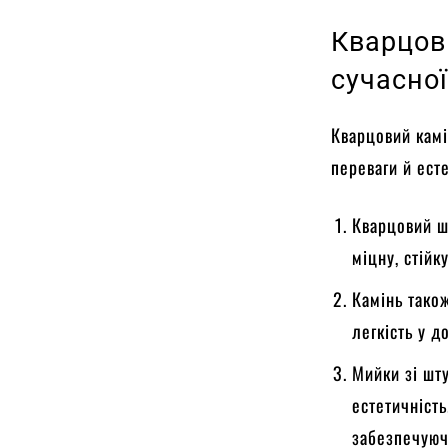
Кварцов
сучасної
Кварцовий камі
переваги й ест
Кварцовий шт
міцну, стійк
Камінь тако
легкість у д
Мийки зі шт
естетичніст
забезпечуюч