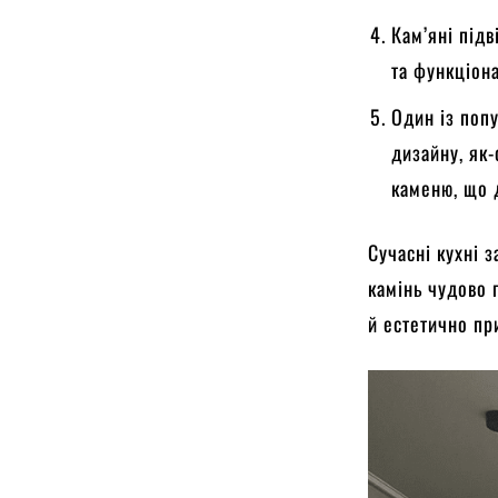
Кам’яні під
та функціон
Один із попу
дизайну, як-
каменю, що д
Сучасні кухні 
камінь чудово 
й естетично пр