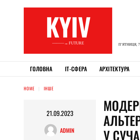
KYIV
———→ FUTURE
П’ЯТНИЦЯ, 7
ГОЛОВНА
ІТ-СФЕРА
АРХІТЕКТУРА
HOME
ІНШЕ
МОДЕРН
21.09.2023
АЛЬТЕ
У СУЧ
ADMIN