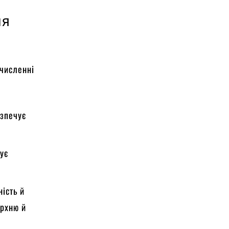
ля
 численні
езпечує
чує
ність й
ерхню й