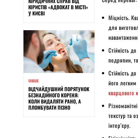
ЮРИДИЧНИХ СПРАВ ВІД
ЮРИСТІВ «АДВОКАТ В МІСТІ»
У КИЄВІ
Міцність. К
для виготов
навантаженн
Стійкість до
подряпин, то
Стійкість до
ІНШЕ
його легким
ВІДЧАЙДУШНИЙ ПОРЯТУНОК
кварцового 
БЕЗНАДІЙНОГО КОРЕНЯ:
КОЛИ ВИДАЛЯТИ РАНО, А
Різноманітні
ПЛОМБУВАТИ ПІЗНО
текстур та 
інтер’єру.