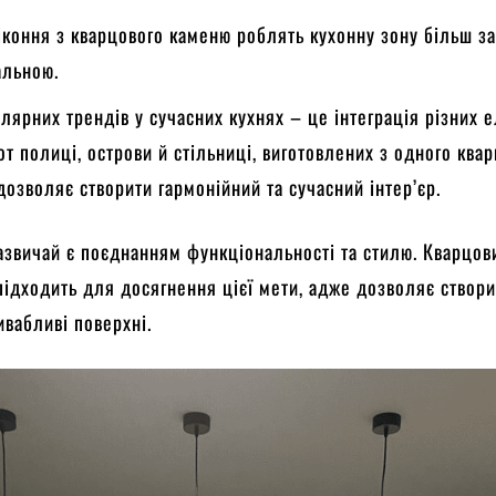
віконня з кварцового каменю роблять кухонну зону більш 
альною.
лярних трендів у сучасних кухнях – це інтеграція різних 
от полиці, острови й стільниці, виготовлених з одного ква
озволяє створити гармонійний та сучасний інтер’єр.
зазвичай є поєднанням функціональності та стилю. Кварцов
підходить для досягнення цієї мети, адже дозволяє створи
ивабливі поверхні.