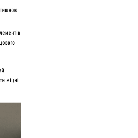
затишною
елементів
рцового
ий
ти міцні