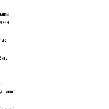
льним
соким
у до
обить
в,
удь-якого