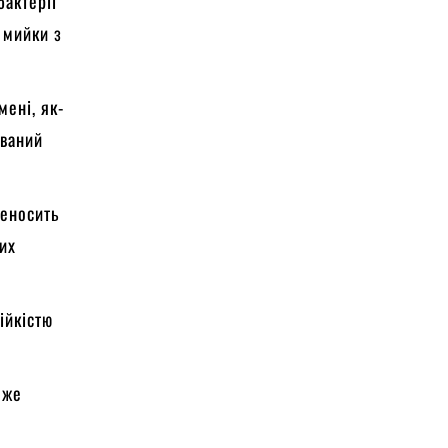
бактерії
і мийки з
мені, як-
уваний
реносить
них
ійкістю
оже