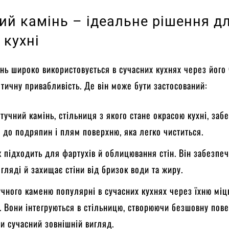
ий камінь – ідеальне рішення д
 кухні
нь широко використовується в сучасних кухнях через його
етичну привабливість. Де він може бути застосований:
учний камінь, стільниця з якого стане окрасою кухні, заб
у до подряпин і плям поверхню, яка легко чиститься.
ж підходить для фартухів й облицювання стін. Він забезпе
огляді й захищає стіни від бризок води та жиру.
учного каменю популярні в сучасних кухнях через їхню міц
ь. Вони інтегруються в стільницю, створюючи безшовну пов
и сучасний зовнішній вигляд.