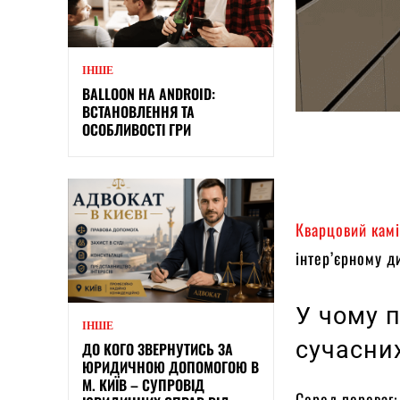
ІНШЕ
BALLOON НА ANDROID:
ВСТАНОВЛЕННЯ ТА
ОСОБЛИВОСТІ ГРИ
Кварцовий кам
інтер’єрному д
У чому 
ІНШЕ
сучасни
ДО КОГО ЗВЕРНУТИСЬ ЗА
ЮРИДИЧНОЮ ДОПОМОГОЮ В
М. КИЇВ – СУПРОВІД
Серед переваг: