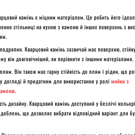
варцовий камінь є міцним матеріалом. Це робить його ідеа
лення стільниці на кухню з каменю й інших поверхонь з ви
ям.
 подряпин. Кварцовий камінь зазвичай має поверхню, стійк
му він довговічніший, як порівняти з іншими матеріалами.
 плям. Він також має гарну стійкість до плям і рідин, що р
 у догляді й придатним для використання у ролі
мийки з
каменю
.
сть дизайну. Кварцовий камінь доступний у безлічі кольорі
оздоблень, що дозволяє вибрати відповідний варіант для б