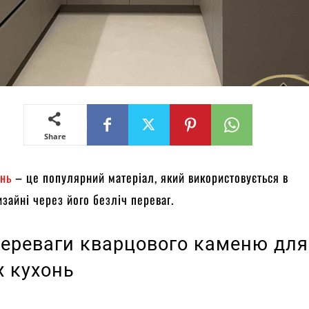
Share
інь
– це популярний матеріал, який використовується в
изайні через його безліч переваг.
переваги кварцового каменю для
х кухонь