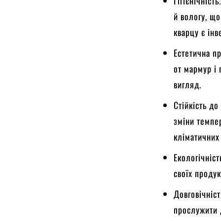
Гігієнічніст
й вологу, що
кварцу є інв
Естетична пр
от мармур і 
вигляд.
Стійкість д
зміни темпе
кліматичних
Екологічніст
своїх продук
Довговічніс
прослужити 