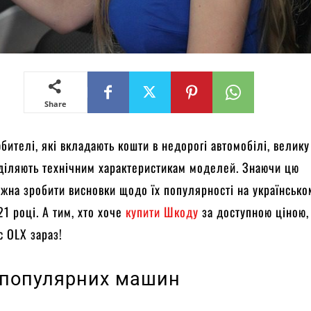
Share
бителі, які вкладають кошти в недорогі автомобілі, велику
діляють технічним характеристикам моделей. Знаючи цю
жна зробити висновки щодо їх популярності на українсько
21 році. А тим, хто хоче
купити Шкоду
за доступною ціною,
с OLX зараз!
 популярних машин