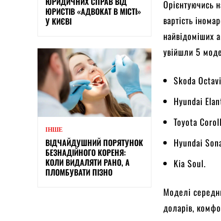
ЮРИДИЧНИХ СПРАВ ВІД
Орієнтуючись н
ЮРИСТІВ «АДВОКАТ В МІСТІ»
вартість іномар
У КИЄВІ
найвідоміших а
увійшли 5 мод
Skoda Octavi
Hyundai Elan
Toyota Corol
ІНШЕ
Hyundai Son
ВІДЧАЙДУШНИЙ ПОРЯТУНОК
БЕЗНАДІЙНОГО КОРЕНЯ:
КОЛИ ВИДАЛЯТИ РАНО, А
Kia Soul.
ПЛОМБУВАТИ ПІЗНО
Моделі середнь
доларів, комфор