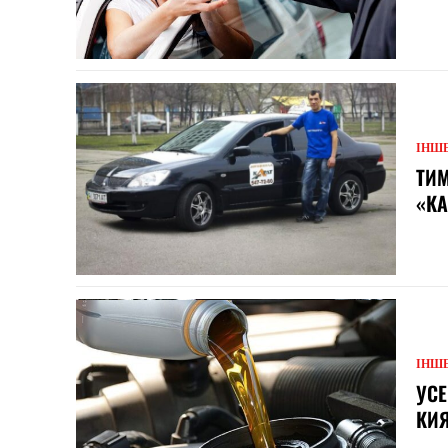
ІНШ
ТИМ
«КА
ІНШ
УСЕ
КИ