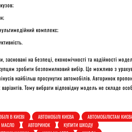
кузов;
н;
мультимедійний комплекс;
ктивність.
и, засновані на безпеці, економічності та надійності моде
купцям зробити безпомилковий вибір. Це можливо з ураху
 мінусів найбільш просунутих автомобілів. Авторинок пропо
х варіантів. Тому вибрати відповідну модель не складе осо
БІЛІ В КИЄВІ
АВТОМОБІЛІ КИЄВА
АВТОМОБІЛІСТАМ КИЄВ
Е МАСЛО
АВТОРИНОК
КУПИТИ ШКОДУ