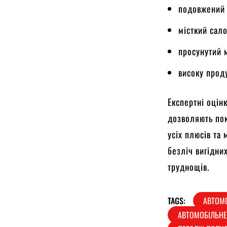
подовжений 
місткий сало
просунутий 
високу проду
Експертні оцінк
дозволяють по
усіх плюсів та
безліч вигідни
труднощів.
TAGS:
АВТОМО
АВТОМОБІЛЬН