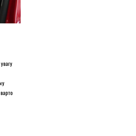
 увагу
му
 варто