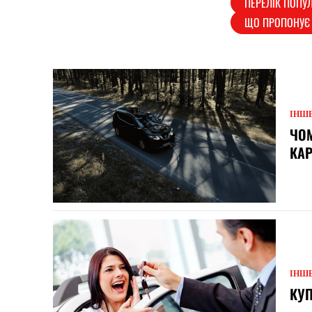
ПЕРЕЛІК ПОП
ЩО ПРОПОНУЄ 
ІНШ
ЧОМ
КА
ІНШ
КУП