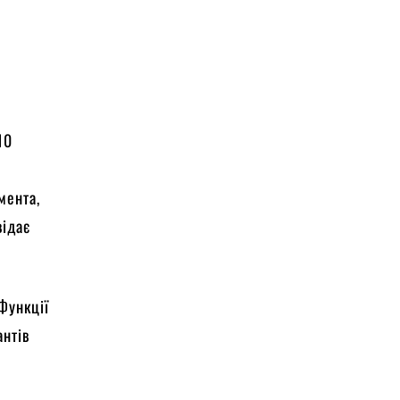
10
мента,
відає
 Функції
антів