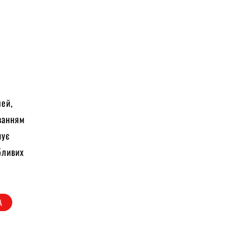
лей,
ванням
нує
бливих
А