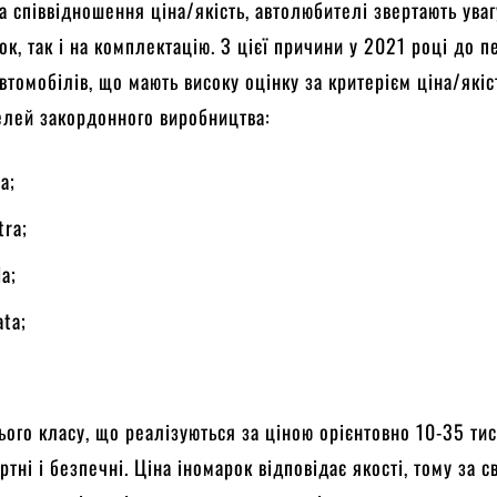
а співвідношення ціна/якість, автолюбителі звертають уваг
ок, так і на комплектацію. З цієї причини у 2021 році до п
втомобілів, що мають високу оцінку за критерієм ціна/якіс
елей закордонного виробництва:
a;
tra;
la;
ata;
ого класу, що реалізуються за ціною орієнтовно 10-35 ти
тні і безпечні. Ціна іномарок відповідає якості, тому за с