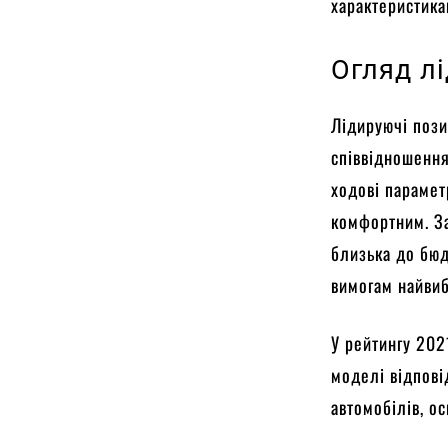
характеристика
Огляд лі
Лідируючі пози
співвідношення
ходові парамет
комфортним. За
близька до бюд
вимогам найвиб
У рейтингу 2021
моделі відпові
автомобілів, ос