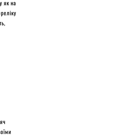
у як на
ереліку
ть,
сяч
воїми