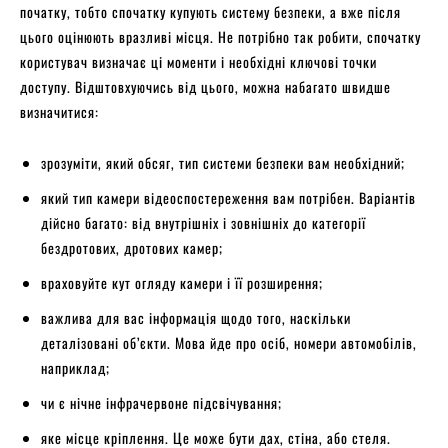
початку, тобто спочатку купують систему безпеки, а вже після
цього оцінюють вразливі місця. Не потрібно так робити, спочатку
користувач визначає ці моменти і необхідні ключові точки
доступу. Відштовхуючись від цього, можна набагато швидше
визначитися:
зрозуміти, який обсяг, тип системи безпеки вам необхідний;
який тип камери відеоспостереження вам потрібен. Варіантів
дійсно багато: від внутрішніх і зовнішніх до категорії
бездротових, дротових камер;
враховуйте кут огляду камери і її розширення;
важлива для вас інформація щодо того, наскільки
деталізовані об’єкти. Мова йде про осіб, номери автомобілів,
наприклад;
чи є нічне інфрачервоне підсвічування;
яке місце кріплення. Це може бути дах, стіна, або стеля.