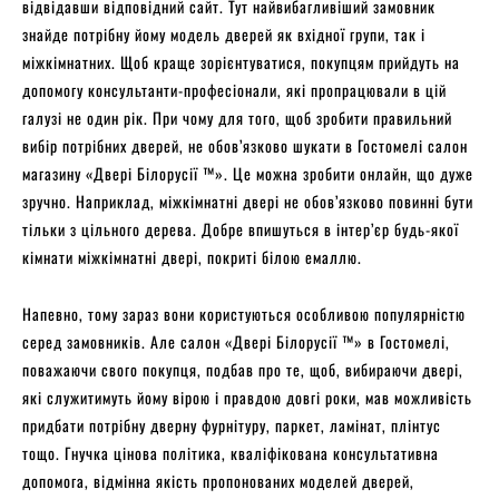
відвідавши відповідний сайт. Тут найвибагливіший замовник
знайде потрібну йому модель дверей як вхідної групи, так і
міжкімнатних. Щоб краще зорієнтуватися, покупцям прийдуть на
допомогу консультанти-професіонали, які пропрацювали в цій
галузі не один рік. При чому для того, щоб зробити правильний
вибір потрібних дверей, не обов’язково шукати в Гостомелі салон
магазину «Двері Білорусії ™». Це можна зробити онлайн, що дуже
зручно. Наприклад, міжкімнатні двері не обов’язково повинні бути
тільки з цільного дерева. Добре впишуться в інтер’єр будь-якої
кімнати міжкімнатні двері, покриті білою емаллю.
Напевно, тому зараз вони користуються особливою популярністю
серед замовників. Але салон «Двері Білорусії ™» в Гостомелі,
поважаючи свого покупця, подбав про те, щоб, вибираючи двері,
які служитимуть йому вірою і правдою довгі роки, мав можливість
придбати потрібну дверну фурнітуру, паркет, ламінат, плінтус
тощо. Гнучка цінова політика, кваліфікована консультативна
допомога, відмінна якість пропонованих моделей дверей,