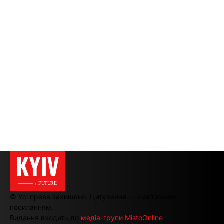
KYIV
———→ FUTURE
© Усі права захищено. Цитування — з активним
посиланням.
Видання входить до
медіа-групи MistoOnline