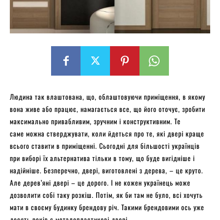
Людина так влаштована, що, облаштовуючи приміщення, в якому
вона живе або працює, намагається все, що його оточує, зробити
максимально привабливим, зручним і конструктивним. Те
саме можна стверджувати, коли йдеться про те, які двері краще
всього ставити в приміщенні. Сьогодні для більшості українців
при виборі їх альтернатива тільки в тому, що буде вигідніше і
надійніше. Безперечно, двері, виготовлені з дерева, – це круто.
Але дерев’яні двері – це дорого. І не кожен українець може
дозволити собі таку розкіш. Потім, як би там не було, всі хочуть
мати в своєму будинку брендову річ. Такими брендовими ось уже
десять років є металопластикові двері.