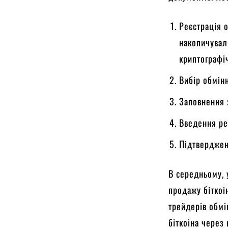
Реєстрація о
накопичувал
криптографі
Вибір обмін
Заповнення з
Введення рек
Підтверджен
В середньому, 
продажу біткоі
трейдерів обмі
біткоіна через