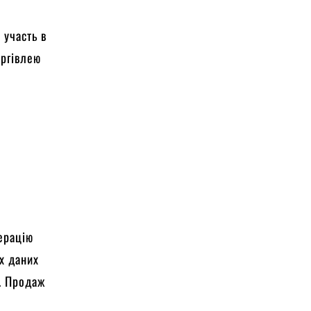
 участь в
оргівлею
перацію
х даних
т. Продаж