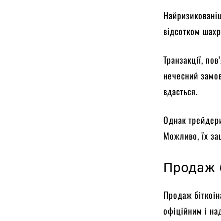
Найризикованіш
відсотком шахр
Транзакції, пов
нечесний замов
вдасться.
Однак трейдери
Можливо, їх за
Продаж б
Продаж біткоін
офіційним і на