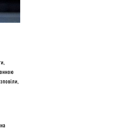
ти,
тронною
зповіли,
жна