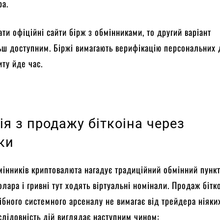
ра.
ти офіційні сайти бірж з обмінниками, то другий варіант
ьш доступним. Біржі вимагають верифікацію персональних 
иту йде час.
ія з продажу біткоіна через
ки
інників криптовалюта нагадує традиційний обмінний пункт
олара і гривні тут ходять віртуальні номінали. Продаж бітк
бного системного арсеналу не вимагає від трейдера ніяки
слідовність дій виглядає наступним чином: