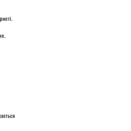
рнеті.
же,
жається