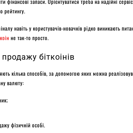
ти фінансові запаси. Орієнтуватися треба на надійні сервіс
о рейтингу.
іналу навіть у користувачів-новачків рідко виникають пита
коін
не так-то просто.
 продажу біткоінів
яють кілька способів, за допомогою яких можна реалізову
ну валюту:
ник;
;
ажу фізичній особі.