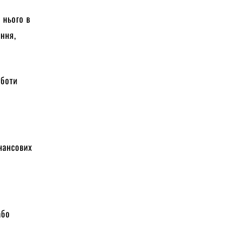
 нього в
ання,
оботи
інансових
або