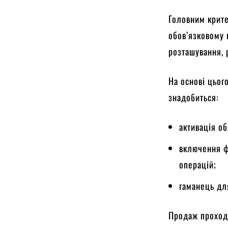
Головним крите
обов’язковому 
розташування, р
На основі цьог
знадобиться:
активація об
включення фу
операцій;
гаманець дл
Продаж проход