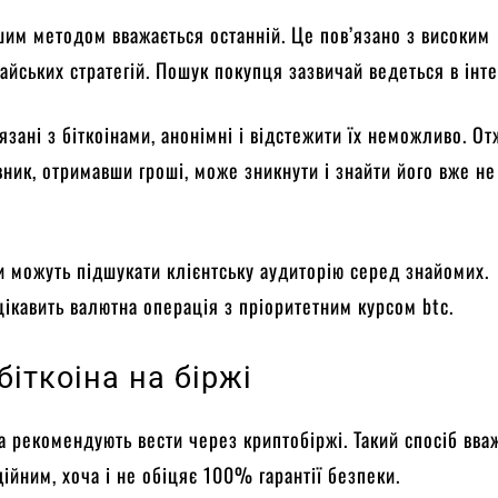
им методом вважається останній. Це пов’язано з високим
айських стратегій. Пошук покупця зазвичай ведеться в інте
’язані з біткоінами, анонімні і відстежити їх неможливо. От
ник, отримавши гроші, може зникнути і знайти його вже не
 можуть підшукати клієнтську аудиторію серед знайомих.
цікавить валютна операція з пріоритетним курсом btc.
іткоіна на біржі
а рекомендують вести через криптобіржі. Такий спосіб вва
дійним, хоча і не обіцяє 100% гарантії безпеки.