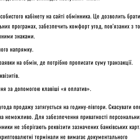
собистого кабінету на сайті обмінника. Це дозволить брати
ьних програмах, забезпечить комфорт угод, пов’язаних з т
чними знаками.
ного напрямку.
аявки на обмін, де потрібно прописати суму транзакції.
візитів.
ня за допомогою клавіші «я оплатив».
угода продажу затягується на годину-півтори. Скасувати о
на неможливо. Для забезпечення приватності персональни
нники не зберігають реквізити зазначених банківських кар
 криптовалютні термінали не вимагає документального