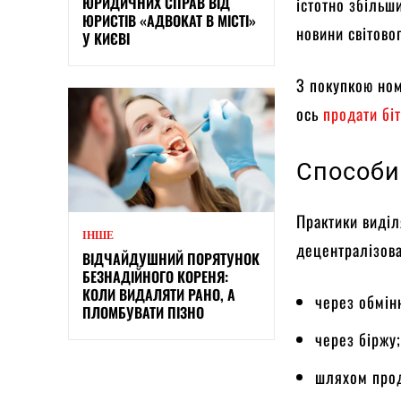
ЮРИДИЧНИХ СПРАВ ВІД
істотно збільши
ЮРИСТІВ «АДВОКАТ В МІСТІ»
новини світовог
У КИЄВІ
З покупкою ном
ось
продати біт
Способи
Практики виділ
ІНШЕ
децентралізова
ВІДЧАЙДУШНИЙ ПОРЯТУНОК
БЕЗНАДІЙНОГО КОРЕНЯ:
КОЛИ ВИДАЛЯТИ РАНО, А
через обмін
ПЛОМБУВАТИ ПІЗНО
через біржу
шляхом прод