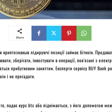
Share
я криптознакыв лідируючі позиції займає біткоін. Продава
ювати, зберігати, інвестувати в операції, пов’язані з елек
ється прибутковим заняттям. Експерти сервісу BUY Bank ро
оін і не прогадати.
те, падає курс btc або піднімається, з його допомогою мо