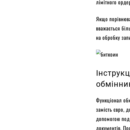
лімітного орде
Якщо порівнюва
вважається біл
на обробку зап
Інструкц
обмінни
Функціонал обм
замість євро, д
допомогою поді
документів. По