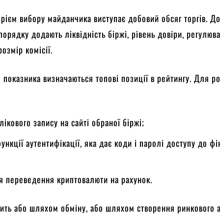
рієм вибору майданчика виступає добовий обсяг торгів. До
порядку додають ліквідність біржі, рівень довіри, регулюв
озмір комісії.
о показника визначаються топові позиції в рейтингу. Для р
лікового запису на сайті обраної біржі;
нкції аутентифікації, яка дає коди і паролі доступу до ф
я переведення криптовалюти на рахунок.
ить або шляхом обміну, або шляхом створення ринкового 