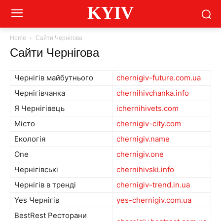
KYIV
Home
Сайти Чернігова
Сайти Чернігова
Чернігів майбутнього
chernigiv-future.com.ua
Чернігівчанка
chernihivchanka.info
Я Чернігівець
ichernihivets.com
Місто
chernigiv-city.com
Екологія
chernigiv.name
One
chernigiv.one
Чернігівські
chernihivski.info
Чернігів в тренді
chernigiv-trend.in.ua
Yes Чернігів
yes-chernigiv.com.ua
BestRest Ресторани