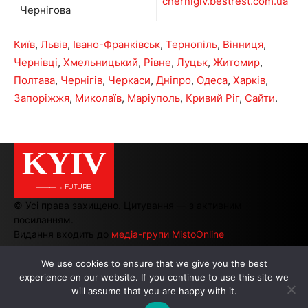
chernigiv.bestrest.com.ua
Чернігова
Київ
,
Львів
,
Івано-Франківськ
,
Тернопіль
,
Вінниця
,
Чернівці
,
Хмельницький
,
Рівне
,
Луцьк
,
Житомир
,
Полтава
,
Чернігів
,
Черкаси
,
Дніпро
,
Одеса
,
Харків
,
Запоріжжя
,
Миколаїв
,
Маріуполь
,
Кривий Ріг
,
Сайти
.
KYIV
———→ FUTURE
© Усі права захищено. Цитування — з активним
посиланням.
Видання входить до
медіа-групи MistoOnline
We use cookies to ensure that we give you the best
experience on our website. If you continue to use this site we
АВТОРИ
|
РЕКЛАМА НА САЙТІ
will assume that you are happy with it.