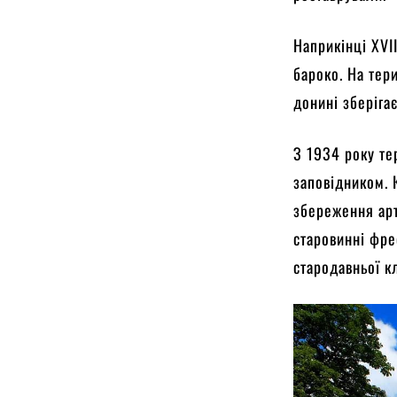
Наприкінці ХVІ
бароко. На тер
донині зберігає
З 1934 року те
заповідником. 
збереження арт
старовинні фрес
стародавньої к