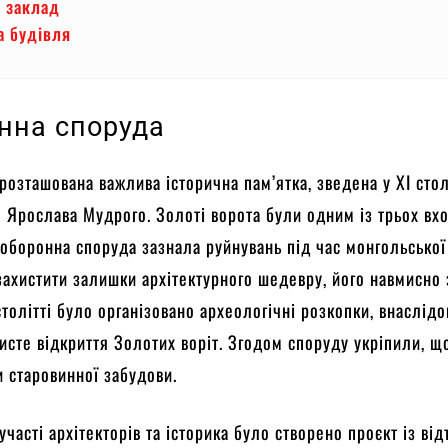
й заклад
а будівля
нна споруда
розташована важлива історична пам’ятка, зведена у ХІ стол
я Ярослава Мудрого. Золоті ворота були одним із трьох вх
 оборонна споруда зазнала руйнувань під час монгольської
захистити залишки архітектурного шедевру, його навмисно
столітті було організовано археологічні розкопки, внаслідо
исте відкриття Золотих воріт. Згодом споруду укріпили, щ
и старовинної забудови.
участі архітекторів та історика було створено проєкт із ві