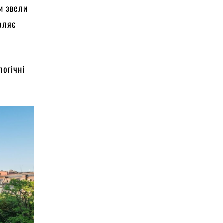
и звели
воляє
логічні