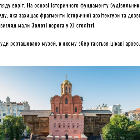
ляду воріт. На основі історичного фундаменту будівельник
уду, яка захищає фрагменти історичної архітектури та доз
вигляд мали Золоті ворота у ХІ столітті.
уди розташовано музей, в якому зберігаються цікаві архео