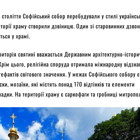
І століття Софійський собор перебудували у стилі українсь
иторії храму створили дзвіницю. Один зі старовинних дзвон
ться у храмі.
риторія святині вважається Державним архітектурно-істор
Крім цього, релігійна споруда отримала міжнародну відзна
ефактів світового значення. У межах Софійського собору є
ки, мозаїки, які містять понад 170 відтінків та елементи
ладки. На території храму є саркофаги та гробниці митропо