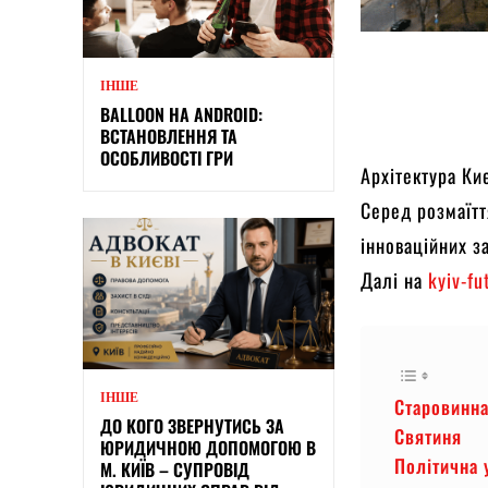
ІНШЕ
BALLOON НА ANDROID:
ВСТАНОВЛЕННЯ ТА
ОСОБЛИВОСТІ ГРИ
Архітектура Ки
Серед розмаїтт
інноваційних з
Далі на
kyiv-fu
ІНШЕ
Старовинн
ДО КОГО ЗВЕРНУТИСЬ ЗА
Святиня
ЮРИДИЧНОЮ ДОПОМОГОЮ В
Політична 
М. КИЇВ – СУПРОВІД