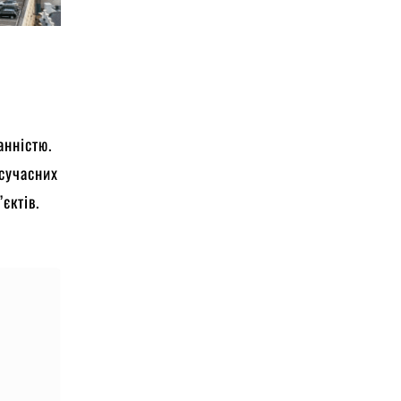
анністю.
сучасних
єктів.