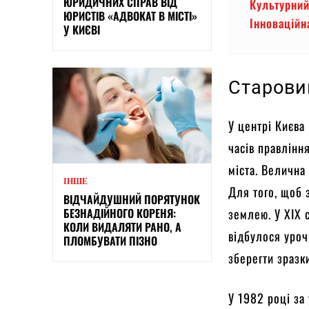
ЮРИДИЧНИХ СПРАВ ВІД
Культурни
ЮРИСТІВ «АДВОКАТ В МІСТІ»
Інноваційн
У КИЄВІ
Старови
У центрі Києва 
часів правлінн
міста. Велична
ІНШЕ
Для того, щоб 
ВІДЧАЙДУШНИЙ ПОРЯТУНОК
БЕЗНАДІЙНОГО КОРЕНЯ:
землею. У ХІХ 
КОЛИ ВИДАЛЯТИ РАНО, А
відбулося уроч
ПЛОМБУВАТИ ПІЗНО
зберегти зразк
У 1982 році за 