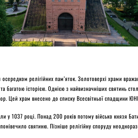
я осередком релігійних пам’яток. Золотоверхі храми вража
та багатою історією. Однією з найвизначніших святинь стол
ор. Цей храм внесено до списку Всесвітньої спадщини ЮН
ли у 1037 році. Понад 200 років потому військо князя Бат
 понівечило святиню. Пізніше релігійну споруду неоднора