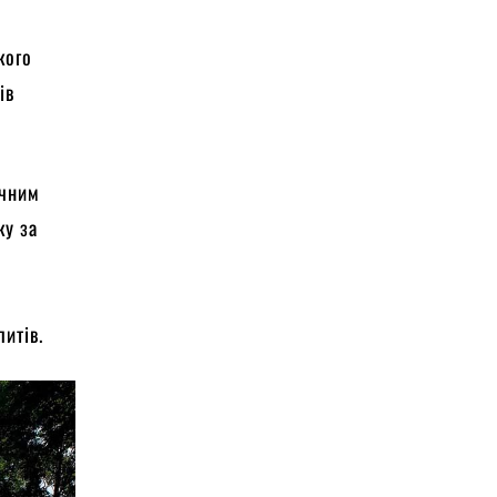
кого
ів
ичним
ку за
литів.