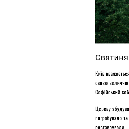
Святиня
Київ вважаєтьс
своєю величчю 
Софійський соб
Церкву збудува
пограбувало та
реставрували.