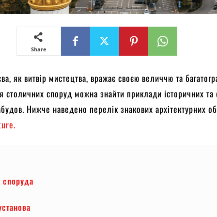
Share
єва, як витвір мистецтва, вражає своєю величчю та багатогр
я столичних споруд можна знайти приклади історичних та 
абудов. Нижче наведено перелік знакових архітектурних об’
ture.
а споруда
установа