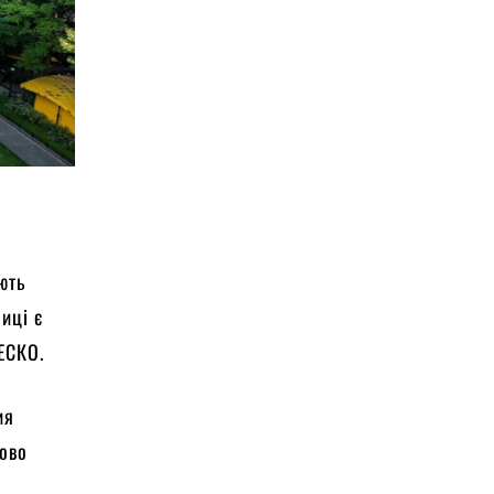
ють
иці є
ЕСКО.
ия
зово