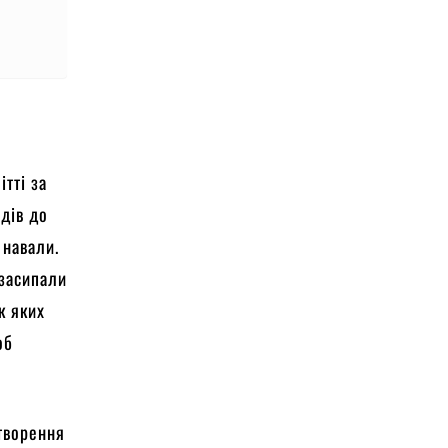
ітті за
одів до
 навали.
 засипали
к яких
об
дтворення