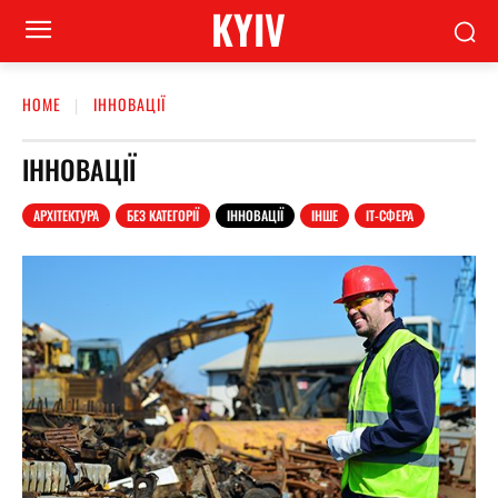
KYIV
HOME
ІННОВАЦІЇ
ІННОВАЦІЇ
АРХІТЕКТУРА
БЕЗ КАТЕГОРІЇ
ІННОВАЦІЇ
ІНШЕ
ІТ-СФЕРА