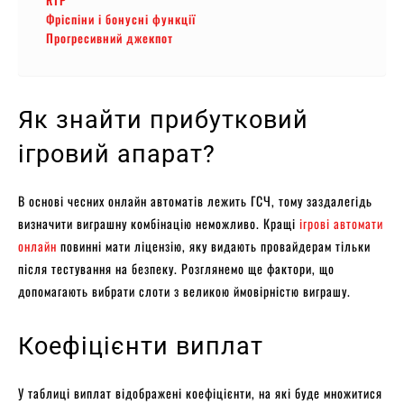
Фріспіни і бонусні функції
Прогресивний джекпот
Як знайти прибутковий
ігровий апарат?
В основі чесних онлайн автоматів лежить ГСЧ, тому заздалегідь
визначити виграшну комбінацію неможливо. Кращі
ігрові автомати
онлайн
повинні мати ліцензію, яку видають провайдерам тільки
після тестування на безпеку. Розглянемо ще фактори, що
допомагають вибрати слоти з великою ймовірністю виграшу.
Коефіцієнти виплат
У таблиці виплат відображені коефіцієнти, на які буде множитися