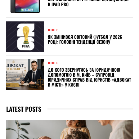
В IPAD PRO
ІНШЕ
ЯК ЗМІНИВСЯ СВІТОВИЙ ФУТБОЛ У 2026
РОЦІ: ГОЛОВНІ ТЕНДЕНЦІЇ СЕЗОНУ
ІНШЕ
ДО КОГО ЗВЕРНУТИСЬ ЗА ЮРИДИЧНОЮ
ДОПОМОГОЮ В М. КИЇВ – СУПРОВІД
ЮРИДИЧНИХ СПРАВ ВІД ЮРИСТІВ «АДВОКАТ
В МІСТІ» У КИЄВІ
LATEST POSTS