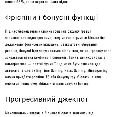
менше 96%, то не варто за нього сідає.
Фріспіни і бонусні функції
Під час безкоштовних спинив гроші на рахунку гравця
залишаються недоторканими, тому можна отримати більше без
додаткових фінансових вкладень. Безкоштовні обертання,
респіни, бонусні ігри запускаються після того, як на ігровому полі
збирається певна комбінація символів. Тому в деяких слотах є
альтернатива — платні функції і це може бути ознакою дає
автомата. У слотах Big Time Gaming, Relax Gaming, Microgaming
можна придбати респіни, FS або бонусну гру. Є слоти, в яких
можна за певну суму збільшити шанс запуску бонусу.
Прогресивний джекпот
Максимальний виграш в більшості слотів залежить від