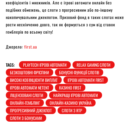
коефіцієнтів і множників. Але є ігрові автомати онлайн без
подібних обмежень, це слоти з прогресивним або по-іншому
накопичувальним джекпотом. Призовий фонд в таких слотах може
рости нескінченно довго, так як формується з сум від ставок
гемблерів по всьому світу!
Джерело:
first.ua
TAGS:
PLAYTECH ІГРОВІ АВТОМАТИ
RELAX GAMING СЛОТИ
БЕЗКОШТОВНІ ФРІСПІНИ
БОНУСНІ ФУНКЦІЇ СЛОТІВ
ВИСОКІ КОЕФІЦІЄНТИ ВИПЛАТ
ІГРОВІ АВТОМАТИ FIRST
ІГРОВІ АВТОМАТИ NETENT
КАЗИНО FIRST
ЛІЦЕНЗОВАНІ СЛОТИ
НАЙКРАЩІ ІГРОВІ АВТОМАТИ
ОНЛАЙН-ГЕМБЛІНГ
ОНЛАЙН-КАЗИНО УКРАЇНА
ПРОГРЕСИВНИЙ ДЖЕКПОТ
СЛОТИ З RTP
СЛОТИ З БОНУСАМИ