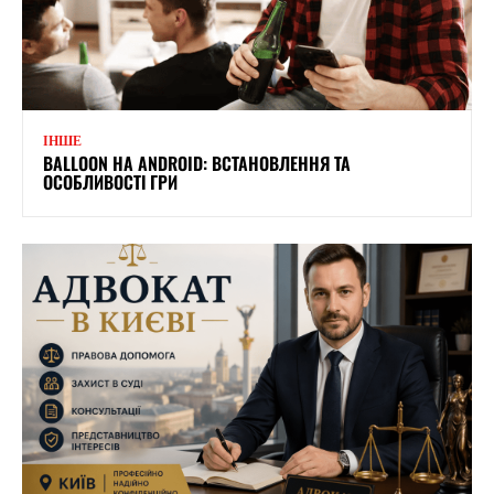
ІНШЕ
BALLOON НА ANDROID: ВСТАНОВЛЕННЯ ТА
ОСОБЛИВОСТІ ГРИ