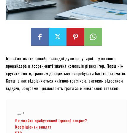
Ігрові автомати онлайн сьогодні дуже популярні – у кожного
провайдера в асортименті значна колекція різних ігор. Перш ніж
крутити слоти, гравцям доводиться випробувати багато автоматів.
Кращі з них відрізняються якісною графікою, високим відсотком
віддачі, бонусами і дозволяють грати за мінімальною ставкою.
Як знайти прибутковий ігровий апарат?
Коефіцієнти виплат
RTP