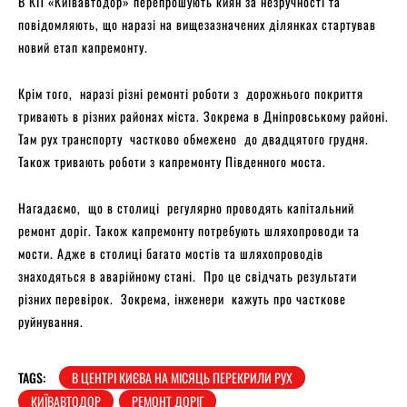
В КП «Київавтодор» перепрошують киян за незручності та
повідомляють, що наразі на вищезазначених ділянках стартував
новий етап капремонту.
Крім того, наразі різні ремонті роботи з дорожнього покриття
тривають в різних районах міста. Зокрема в Дніпровському районі.
Там рух транспорту частково обмежено до двадцятого грудня.
Також тривають роботи з капремонту Південного моста.
Нагадаємо, що в столиці регулярно проводять капітальний
ремонт доріг. Також капремонту потребують шляхопроводи та
мости. Адже в столиці багато мостів та шляхопроводів
знаходяться в аварійному стані. Про це свідчать результати
різних перевірок. Зокрема, інженери кажуть про часткове
руйнування.
TAGS:
В ЦЕНТРІ КИЄВА НА МІСЯЦЬ ПЕРЕКРИЛИ РУХ
КИЇВАВТОДОР
РЕМОНТ ДОРІГ