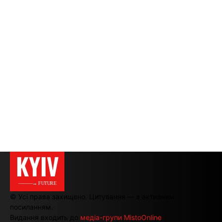
KYIV
———→ FUTURE
© Усі права захищено. Цитування — з активним
посиланням.
Видання входить до
медіа-групи MistoOnline