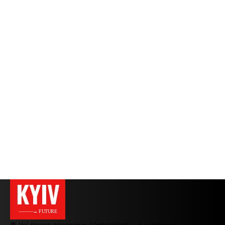
KYIV
———→ FUTURE
© Усі права захищено. Цитування — з активним