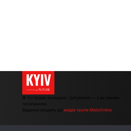
KYIV
———→ FUTURE
© Усі права захищено. Цитування — з активним
посиланням.
Видання входить до
медіа-групи MistoOnline