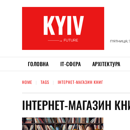
KYIV
———→ FUTURE
П’ЯТНИЦЯ, 
ГОЛОВНА
ІТ-СФЕРА
АРХІТЕКТУРА
HOME
TAGS
ІНТЕРНЕТ-МАГАЗИН КНИГ
ІНТЕРНЕТ-МАГАЗИН КН