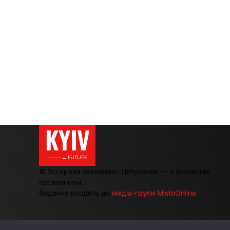
KYIV
———→ FUTURE
© Усі права захищено. Цитування — з активним
посиланням.
Видання входить до
медіа-групи MistoOnline