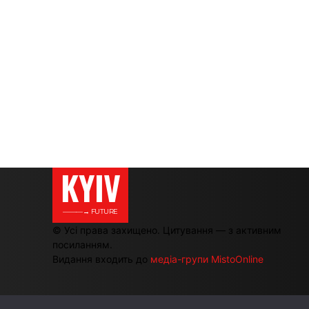
KYIV
———→ FUTURE
© Усі права захищено. Цитування — з активним
посиланням.
Видання входить до
медіа-групи MistoOnline