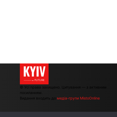
KYIV
———→ FUTURE
© Усі права захищено. Цитування — з активним
посиланням.
Видання входить до
медіа-групи MistoOnline