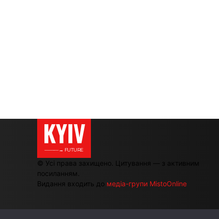
KYIV
———→ FUTURE
© Усі права захищено. Цитування — з активним
посиланням.
Видання входить до
медіа-групи MistoOnline