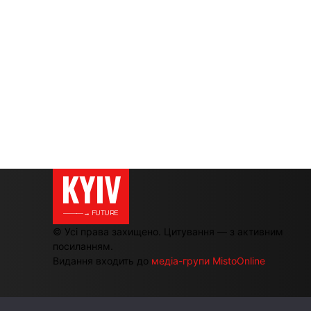
KYIV
———→ FUTURE
© Усі права захищено. Цитування — з активним
посиланням.
Видання входить до
медіа-групи MistoOnline