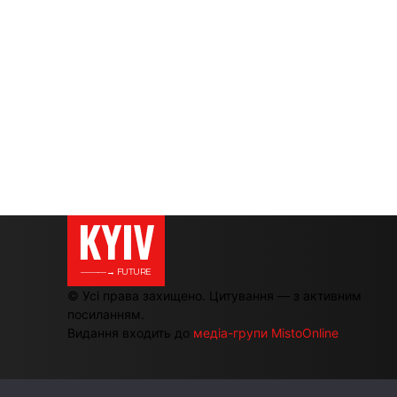
KYIV
———→ FUTURE
© Усі права захищено. Цитування — з активним
посиланням.
Видання входить до
медіа-групи MistoOnline