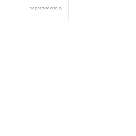
No posts to display