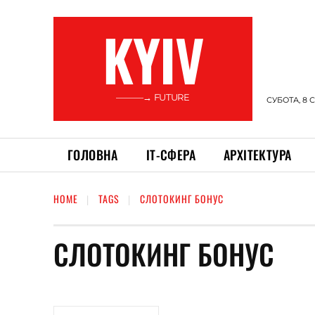
KYIV
———→ FUTURE
СУБОТА, 8 
ГОЛОВНА
ІТ-СФЕРА
АРХІТЕКТУРА
HOME
TAGS
СЛОТОКИНГ БОНУС
СЛОТОКИНГ БОНУС