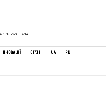
СЕРПНЯ, 2026
ВХІД
ІННОВАЦІЇ
СТАТТІ
UA
RU