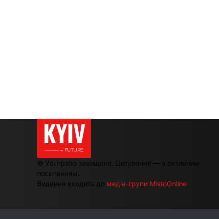
KYIV
———→ FUTURE
© Усі права захищено. Цитування — з активним
посиланням.
Видання входить до
медіа-групи MistoOnline