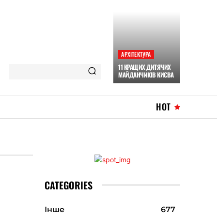
АРХІТЕКТУРА
11 КРАЩИХ ДИТЯЧИХ
МАЙДАНЧИКІВ КИЄВА
HOT
CATEGORIES
Інше
677