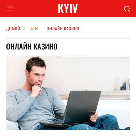
KYIV
ДОМОЙ
ТЕГИ
ОНЛАЙН КАЗИНО
ОНЛАЙН КАЗИНО