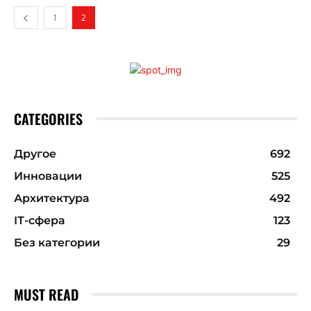
1
2
CATEGORIES
Другое
692
Инновации
525
Архитектура
492
ІТ-сфера
123
Без категории
29
MUST READ