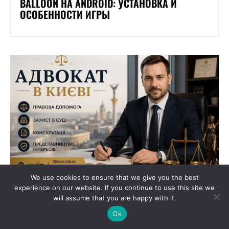
BALLOON НА ANDROID: УСТАНОВКА И
ОСОБЕННОСТИ ИГРЫ
We use cookies to ensure that we give you the best
experience on our website. If you continue to use this site we
ДРУГОЕ
will assume that you are happy with it.
К КОМУ ОБРАТИТЬСЯ ЗА ЮРИДИЧЕСКОЙ
Ok
ПОМОЩЬЮ В КИЕВЕ — СОПРОВОЖДЕНИЕ
ДЕЛ ОТ ЮРИСТОВ «АДВОКАТ В ГОРОДЕ» В