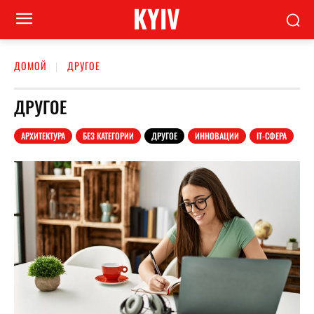
KYIV
ДОМОЙ
ДРУГОЕ
ДРУГОЕ
АРХИТЕКТУРА
БЕЗ КАТЕГОРИИ
ДРУГОЕ
ИННОВАЦИИ
ІТ-СФЕРА