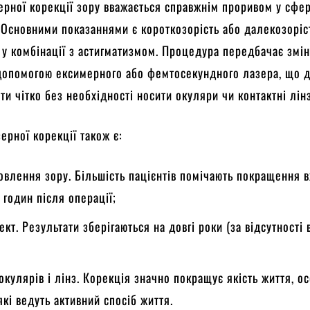
рної корекції зору вважається справжнім проривом у сфер
 Основними показаннями є короткозорість або далекозоріс
у комбінації з астигматизмом. Процедура передбачає змі
 допомогою ексимерного або фемтосекундного лазера, що 
ти чітко без необхідності носити окуляри чи контактні лін
ерної корекції також є:
овлення зору. Більшість пацієнтів помічають покращення 
 годин після операції;
кт. Результати зберігаються на довгі роки (за відсутності 
окулярів і лінз. Корекція значно покращує якість життя, о
кі ведуть активний спосіб життя.