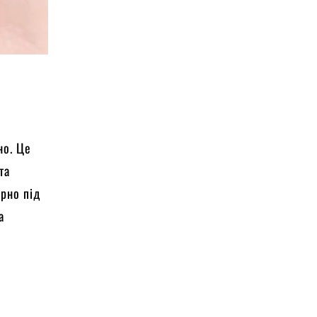
но. Це
та
орно під
а