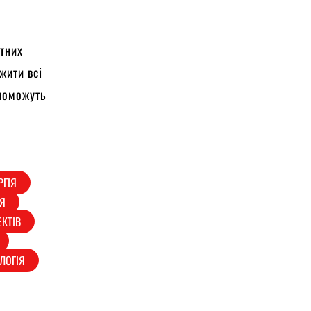
ктних
жити всі
опоможуть
РГІЯ
НЯ
КТІВ
ЛОГІЯ