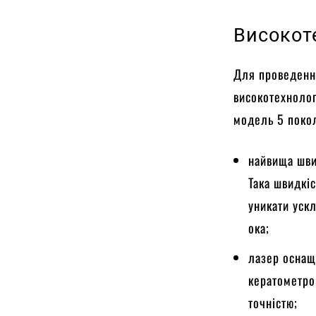
Високот
Для проведення
високотехнолог
модель 5 покол
найвища швид
Така швидкіс
уникати уск
ока;
лазер оснащ
кератометро
точністю;