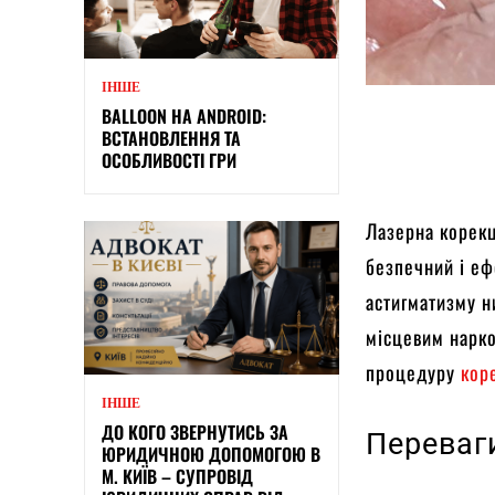
ІНШЕ
BALLOON НА ANDROID:
ВСТАНОВЛЕННЯ ТА
ОСОБЛИВОСТІ ГРИ
Лазерна корекц
безпечний і еф
астигматизму н
місцевим нарко
процедуру
кор
ІНШЕ
ДО КОГО ЗВЕРНУТИСЬ ЗА
Переваг
ЮРИДИЧНОЮ ДОПОМОГОЮ В
М. КИЇВ – СУПРОВІД