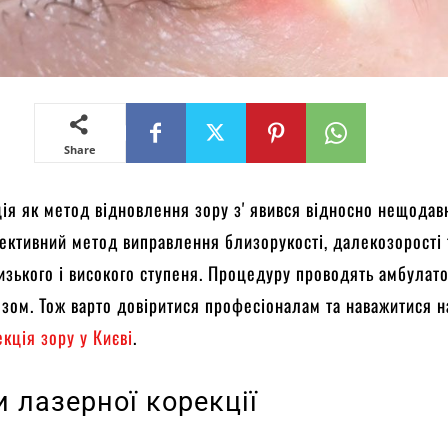
Share
ія як метод відновлення зору зʼявився відносно нещодав
ективний метод виправлення близорукості, далекозорості 
изького і високого ступеня. Процедуру проводять амбулат
зом. Тож варто довіритися професіоналам та наважитися н
екція зору у Києві
.
и лазерної корекції