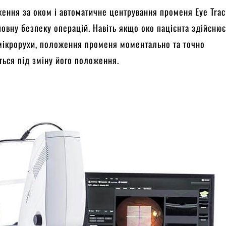
ження за оком і автоматичне центрування променя Eye Tra
повну безпеку операцій. Навіть якщо око пацієнта здійсню
мікрорухи, положення променя моментально та точно
ться під зміну його положення.