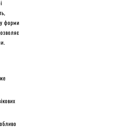
і
ть,
ну форми
дозволяє
зи.
вже
вікових
собливо