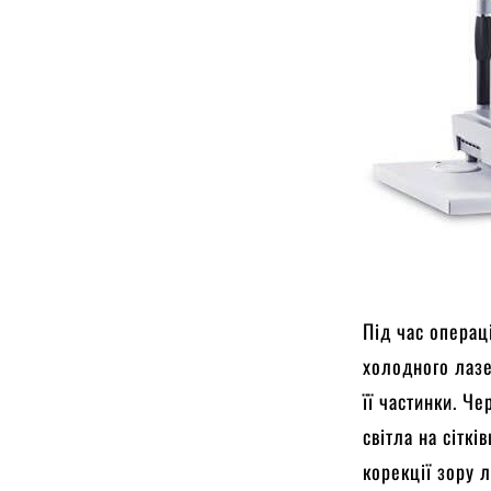
Під час операц
холодного лазе
її частинки. Ч
світла на сіткі
корекції зору 