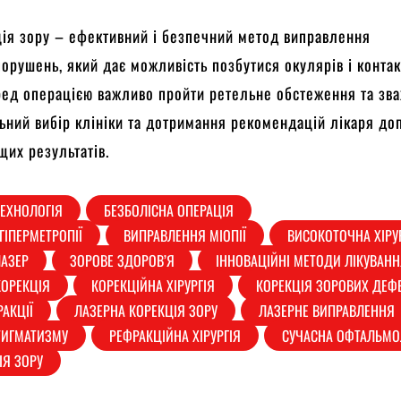
ія зору – ефективний і безпечний метод виправлення
орушень, який дає можливість позбутися окулярів і конта
ред операцією важливо пройти ретельне обстеження та зва
ьний вибір клініки та дотримання рекомендацій лікаря д
щих результатів.
ТЕХНОЛОГІЯ
БЕЗБОЛІСНА ОПЕРАЦІЯ
ГІПЕРМЕТРОПІЇ
ВИПРАВЛЕННЯ МІОПІЇ
ВИСОКОТОЧНА ХІРУ
ЛАЗЕР
ЗОРОВЕ ЗДОРОВ’Я
ІННОВАЦІЙНІ МЕТОДИ ЛІКУВАН
ОРЕКЦІЯ
КОРЕКЦІЙНА ХІРУРГІЯ
КОРЕКЦІЯ ЗОРОВИХ ДЕФЕ
РАКЦІЇ
ЛАЗЕРНА КОРЕКЦІЯ ЗОРУ
ЛАЗЕРНЕ ВИПРАВЛЕННЯ
ТИГМАТИЗМУ
РЕФРАКЦІЙНА ХІРУРГІЯ
СУЧАСНА ОФТАЛЬМО
ІЯ ЗОРУ