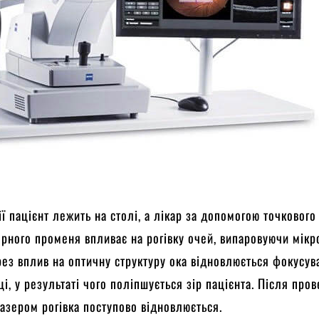
ії пацієнт лежить на столі, а лікар за допомогою точкового
рного променя впливає на рогівку очей, випаровуючи мікр
ерез вплив на оптичну структуру ока відновлюється фокусув
вці, у результаті чого поліпшується зір пацієнта. Після про
лазером рогівка поступово відновлюється.