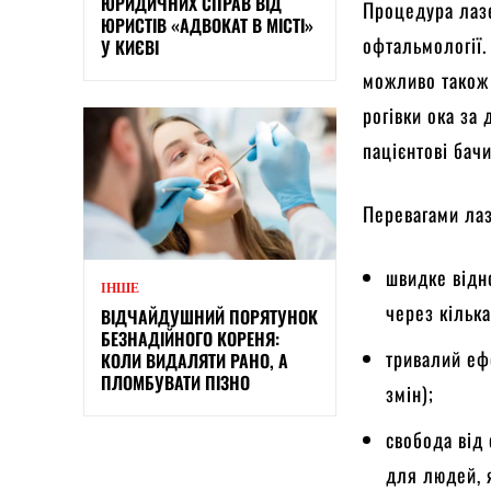
ЮРИДИЧНИХ СПРАВ ВІД
Процедура лазе
ЮРИСТІВ «АДВОКАТ В МІСТІ»
офтальмології.
У КИЄВІ
можливо також 
рогівки ока за
пацієнтові бачи
Перевагами лаз
швидке відн
ІНШЕ
через кілька
ВІДЧАЙДУШНИЙ ПОРЯТУНОК
БЕЗНАДІЙНОГО КОРЕНЯ:
тривалий ефе
КОЛИ ВИДАЛЯТИ РАНО, А
ПЛОМБУВАТИ ПІЗНО
змін);
свобода від 
для людей, я