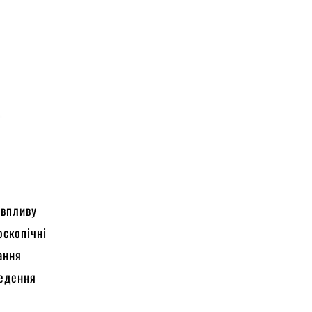
 впливу
оскопічні
ання
ведення