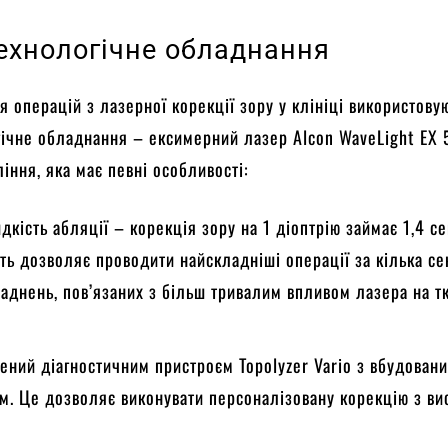
ехнологічне обладнання
 операцій з лазерної корекції зору у клініці використову
ічне обладнання – ексимерний лазер Alcon WaveLight EX 
іння, яка має певні особливості:
кість абляції – корекція зору на 1 діоптрію займає 1,4 с
ть дозволяє проводити найскладніші операції за кілька се
ладнень, пов’язаних з більш тривалим впливом лазера на т
ений діагностичним пристроєм Topolyzer Vario з вбудован
м. Це дозволяє виконувати персоналізовану корекцію з в