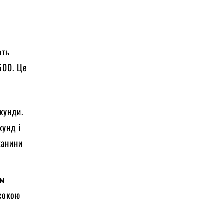
ють
500. Це
екунди.
кунд і
канини
им
исокою