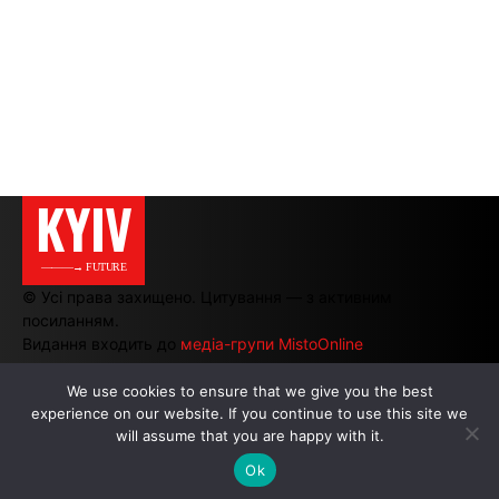
KYIV
———→ FUTURE
© Усі права захищено. Цитування — з активним
посиланням.
Видання входить до
медіа-групи MistoOnline
We use cookies to ensure that we give you the best
experience on our website. If you continue to use this site we
АВТОРИ
|
РЕКЛАМА НА САЙТІ
will assume that you are happy with it.
Ok
.
.
.