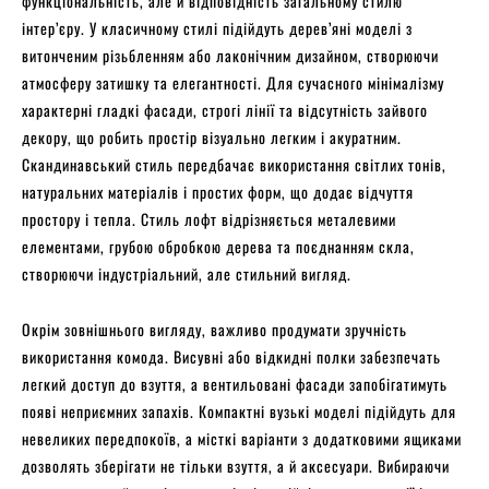
функціональність, але й відповідність загальному стилю
інтер’єру. У класичному стилі підійдуть дерев’яні моделі з
витонченим різьбленням або лаконічним дизайном, створюючи
атмосферу затишку та елегантності. Для сучасного мінімалізму
характерні гладкі фасади, строгі лінії та відсутність зайвого
декору, що робить простір візуально легким і акуратним.
Скандинавський стиль передбачає використання світлих тонів,
натуральних матеріалів і простих форм, що додає відчуття
простору і тепла. Стиль лофт відрізняється металевими
елементами, грубою обробкою дерева та поєднанням скла,
створюючи індустріальний, але стильний вигляд.
Окрім зовнішнього вигляду, важливо продумати зручність
використання комода. Висувні або відкидні полки забезпечать
легкий доступ до взуття, а вентильовані фасади запобігатимуть
появі неприємних запахів. Компактні вузькі моделі підійдуть для
невеликих передпокоїв, а місткі варіанти з додатковими ящиками
дозволять зберігати не тільки взуття, а й аксесуари. Вибираючи