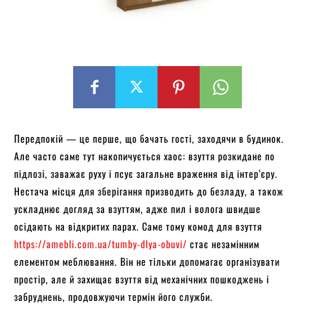
Передпокій — це перше, що бачать гості, заходячи в будинок.
Але часто саме тут накопичується хаос: взуття розкидане по
підлозі, заважає руху і псує загальне враження від інтер’єру.
Нестача місця для зберігання призводить до безладу, а також
ускладнює догляд за взуттям, адже пил і волога швидше
осідають на відкритих парах. Саме тому комод для взуття
https://amebli.com.ua/tumby-dlya-obuvi/
стає незамінним
елементом меблювання. Він не тільки допомагає організувати
простір, але й захищає взуття від механічних пошкоджень і
забруднень, продовжуючи термін його служби.