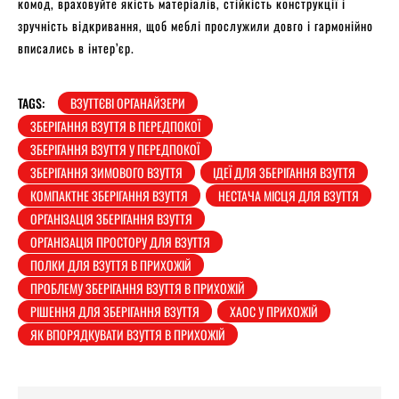
комод, враховуйте якість матеріалів, стійкість конструкції і
зручність відкривання, щоб меблі прослужили довго і гармонійно
вписались в інтер’єр.
TAGS:
ВЗУТТЄВІ ОРГАНАЙЗЕРИ
ЗБЕРІГАННЯ ВЗУТТЯ В ПЕРЕДПОКОЇ
ЗБЕРІГАННЯ ВЗУТТЯ У ПЕРЕДПОКОЇ
ЗБЕРІГАННЯ ЗИМОВОГО ВЗУТТЯ
ІДЕЇ ДЛЯ ЗБЕРІГАННЯ ВЗУТТЯ
КОМПАКТНЕ ЗБЕРІГАННЯ ВЗУТТЯ
НЕСТАЧА МІСЦЯ ДЛЯ ВЗУТТЯ
ОРГАНІЗАЦІЯ ЗБЕРІГАННЯ ВЗУТТЯ
ОРГАНІЗАЦІЯ ПРОСТОРУ ДЛЯ ВЗУТТЯ
ПОЛКИ ДЛЯ ВЗУТТЯ В ПРИХОЖІЙ
ПРОБЛЕМУ ЗБЕРІГАННЯ ВЗУТТЯ В ПРИХОЖІЙ
РІШЕННЯ ДЛЯ ЗБЕРІГАННЯ ВЗУТТЯ
ХАОС У ПРИХОЖІЙ
ЯК ВПОРЯДКУВАТИ ВЗУТТЯ В ПРИХОЖІЙ