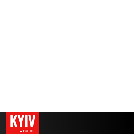
KYIV
———→ FUTURE