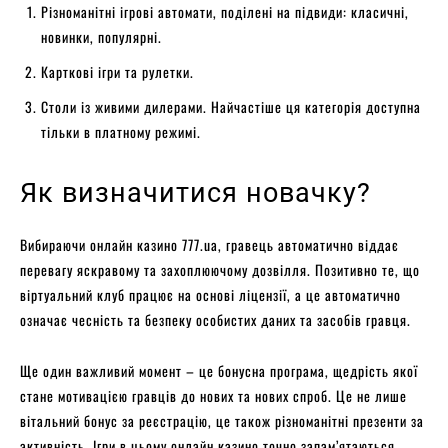
Різноманітні ігрові автомати, поділені на підвиди: класичні,
новинки, популярні.
Карткові ігри та рулетки.
Столи із живими дилерами. Найчастіше ця категорія доступна
тільки в платному режимі.
Як визначитися новачку?
Вибираючи онлайн казино 777.ua, гравець автоматично віддає
перевагу яскравому та захоплюючому дозвілля. Позитивно те, що
віртуальний клуб працює на основі ліцензії, а це автоматично
означає чесність та безпеку особистих даних та засобів гравця.
Ще один важливий момент – це бонусна програма, щедрість якої
стане мотивацією гравців до нових та нових спроб. Це не лише
вітальний бонус за реєстрацію, це також різноманітні презенти за
активність. Ігри в цьому онлайн казино точно запам’ятаються