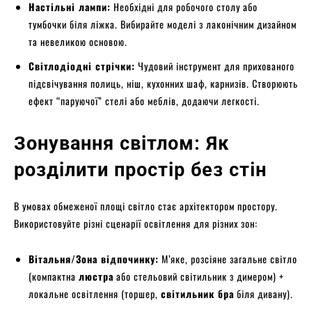
Настільні лампи:
Необхідні для робочого столу або
тумбочки біля ліжка. Вибирайте моделі з лаконічним дизайном
та невеликою основою.
Світлодіодні стрічки:
Чудовий інструмент для прихованого
підсвічування полиць, ніш, кухонних шаф, карнизів. Створюють
ефект “паруючої” стелі або меблів, додаючи легкості.
Зонування світлом: Як
розділити простір без стін
В умовах обмеженої площі світло стає архітектором простору.
Використовуйте різні сценарії освітлення для різних зон:
Вітальня/Зона відпочинку:
М’яке, розсіяне загальне світло
(компактна
люстра
або стельовий світильник з димером) +
локальне освітлення (торшер,
світильник бра
біля дивану).