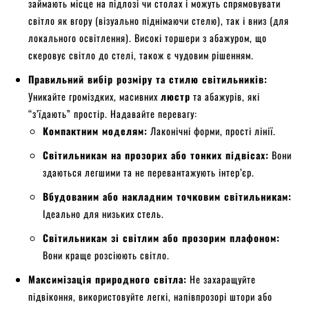
займають місце на підлозі чи столах і можуть спрямовувати
світло як вгору (візуально піднімаючи стелю), так і вниз (для
локального освітлення). Високі торшери з абажуром, що
скеровує світло до стелі, також є чудовим рішенням.
Правильний вибір розміру та стилю світильників:
Уникайте громіздких, масивних
люстр
та абажурів, які
“з’їдають” простір. Надавайте перевагу:
Компактним моделям:
Лаконічні форми, прості лінії.
Світильникам на прозорих або тонких підвісах:
Вони
здаються легшими та не перевантажують інтер’єр.
Вбудованим або накладним точковим світильникам:
Ідеально для низьких стель.
Світильникам зі світлим або прозорим плафоном:
Вони краще розсіюють світло.
Максимізація природного світла:
Не захаращуйте
підвіконня, використовуйте легкі, напівпрозорі штори або