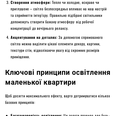
Створення атмосфери:
Тепле чи холодне, яскраве чи
приглушене – світло безпосередньо впливає на наш настрій
та сприйняття інтер’єру. Правильно підібрані світильники
допоможуть створити бажану атмосферу: від робочої
концентрації до вечірнього релаксу.
Акцентування на деталях:
За допомогою спрямованого
світла можна виділити цікаві елементи декору, картини,
текстури стін, відволікаючи увагу від скромних розмірів
приміщення.
Ключові принципи освітлення
маленької квартири
Щоб досягти максимального ефекту, варто дотримуватися кількох
базових принципів:
Багатошаровість освітлення:
Це золоте правило для будь-