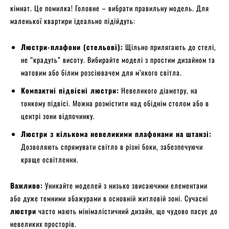
кімнат. Це помилка! Головне – вибрати правильну модель. Для
маленької квартири ідеально підійдуть:
Люстри-плафони (стельові):
Щільно прилягають до стелі,
не “крадуть” висоту. Вибирайте моделі з простим дизайном та
матовим або білим розсіювачем для м’якого світла.
Компактні підвісні люстри:
Невеликого діаметру, на
тонкому підвісі. Можна розмістити над обіднім столом або в
центрі зони відпочинку.
Люстри з кількома невеликими плафонами на штанзі:
Дозволяють спрямувати світло в різні боки, забезпечуючи
краще освітлення.
Важливо:
Уникайте моделей з низько звисаючими елементами
або дуже темними абажурами в основній житловій зоні. Сучасні
люстри
часто мають мінімалістичний дизайн, що чудово пасує до
невеликих просторів.