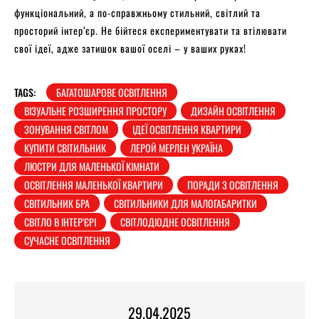
функціональний, а по-справжньому стильний, світлий та
просторий інтер’єр. Не бійтеся експериментувати та втілювати
свої ідеї, адже затишок вашої оселі – у ваших руках!
TAGS:
БАГАТОШАРОВЕ ОСВІТЛЕННЯ
ВІЗУАЛЬНЕ РОЗШИРЕННЯ ПРОСТОРУ
ДИЗАЙН ОСВІТЛЕННЯ
ЗОНУВАННЯ СВІТЛОМ
ІДЕЇ ОСВІТЛЕННЯ КВАРТИРИ
КУПИТИ СВІТИЛЬНИК
ЛЕРОЙ МЕРЛЕН УКРАЇНА
ЛЮСТРИ ДЛЯ МАЛЕНЬКОЇ КІМНАТИ
ОСВІТЛЕННЯ МАЛЕНЬКОЇ КВАРТИРИ
ПОРАДИ З ОСВІТЛЕННЯ
СВІТИЛЬНИК БРА
СВІТИЛЬНИКИ ДЛЯ МАЛОГАБАРИТКИ
СВІТЛО В ІНТЕР'ЄРІ
СВІТЛОДІОДНЕ ОСВІТЛЕННЯ
СУЧАСНЕ ОСВІТЛЕННЯ
29.04.2025