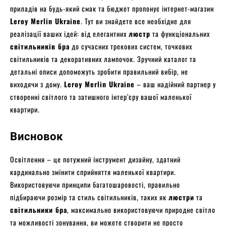
приладів на будь-який смак та бюджет пропонує інтернет-магазин
Leroy Merlin Ukraine
. Тут ви знайдете все необхідне для
реалізації ваших ідей: від елегантних
люстр
та функціональних
світильників бра
до сучасних трекових систем, точкових
світильників та декоративних лампочок. Зручний каталог та
детальні описи допоможуть зробити правильний вибір, не
виходячи з дому.
Leroy Merlin Ukraine
– ваш надійний партнер у
створенні світлого та затишного інтер’єру вашої маленької
квартири.
Висновок
Освітлення – це потужний інструмент дизайну, здатний
кардинально змінити сприйняття маленької квартири.
Використовуючи принципи багатошаровості, правильно
підбираючи розмір та стиль світильників, таких як
люстри
та
світильники бра
, максимально використовуючи природне світло
та можливості зонування, ви можете створити не просто