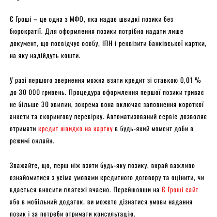
Є Гроші – це одна з МФО, яка надає швидкі позики без
бюрократії. Для оформлення позики потрібно надати лише
документ, що посвідчує особу, ІПН і реквізити банківської картки,
на яку надійдуть кошти.
У разі першого звернення можна взяти кредит зі ставкою 0,01 %
до 30 000 гривень. Процедура оформлення першої позики триває
не більше 30 хвилин, зокрема вона включає заповнення короткої
анкети та скорингову перевірку. Автоматизований сервіс дозволяє
отримати
кредит швидко на картку
в будь-який момент доби в
режимі онлайн.
Зважайте, що, перш ніж взяти будь-яку позику, вкрай важливо
ознайомитися з усіма умовами кредитного договору та оцінити, чи
вдасться вносити платежі вчасно. Перейшовши на
Є Гроші сайт
або в мобільний додаток, ви можете дізнатися умови надання
позик і за потреби отримати консультацію.