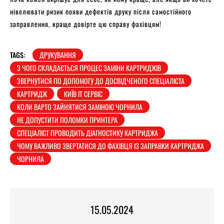
нівелювати ризик появи дефектів друку після самостійного
заправлення, краще довірте цю справу фахівцям!
TAGS:
ДРУКУВАННЯ
З ЧОГО СКЛАДАЄТЬСЯ ПРОЦЕС ЗАМІНИ КАРТРИДЖІВ
ЗВЕРНУТИСЯ ПО ДОПОМОГУ ДО ДОСВІДЧЕНОГО СПЕЦІАЛІСТА
КАРТРИДЖ
КИЇВ ІТ СЕРВІС
КОЛИ ВАРТО ЗАЙНЯТИСЯ ЗАМІНОЮ ЧОРНИЛА
НЕ ДОПУСТИТИ ПОЛОМКИ ПРИНТЕРА
СПЕЦІАЛІСТ ПРОВОДИТЬ ДІАГНОСТИКУ КАРТРИДЖА
ЧОМУ ВАЖЛИВО ЗВЕРТАТИСЯ ДО ФАХІВЦЯ ІЗ ЗАПРАВКИ КАРТРИДЖА
ЧОРНИЛА
15.05.2024