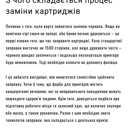
З чого складається процес
заміни картриджів
Почнемо з того, коли варто зайнятися заміною чорнила. Якщо ви
помітили сірі смуги на папері, або букви погано друкуються – це
перші ознаки того, що час заправити картриджі. Хоча стандартної
заправки вистачає на 1500 сторінок, але якщо друкувати часто –
чорнило швидко закінчиться і подальша експлуатація принтера
буде неможливою. Тоді необхідно кликати на допомогу фахівця.
І це набагато вигідніше, ніж намагатися самостійно здійснити
заправку. Хоча б тому, що фарба для принтерів містить
канцерогенні речовини, які за неправильного поводження можуть
нашкодити здоров’ю людини. Крім того, доведеться подбати про
підготовку робочого місця та захисний одяг, що включає окуляри
або маску, а також рукавички. Разом з цим необхідно знати
технологію заправки, яка складається з декількох кроків: