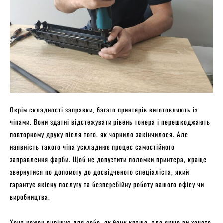
Окрім складності заправки, багато принтерів виготовляють із
чіпами. Вони здатні відстежувати рівень тонера і перешкоджають
повторному друку після того, як чорнило закінчилося. Але
наявність такого чіпа ускладнює процес самостійного
заправлення фарби. Щоб не допустити поломки принтера, краще
звернутися по допомогу до досвідченого спеціаліста, який
гарантує якісну послугу та безперебійну роботу вашого офісу чи
виробництва.
Хоча кожен вирішує для себе, як йому краще, але якщо ви хочете