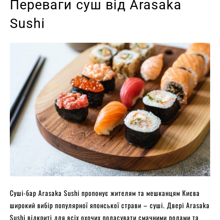
Переваги суш від Arasaka
Sushi
Суші-бар Arasaka Sushi пропонує жителям та мешканцям Києва
широкий вибір популярної японської страви – суші. Двері Arasaka
Sushi відкриті для всіх охочих поласувати смачними ролами та