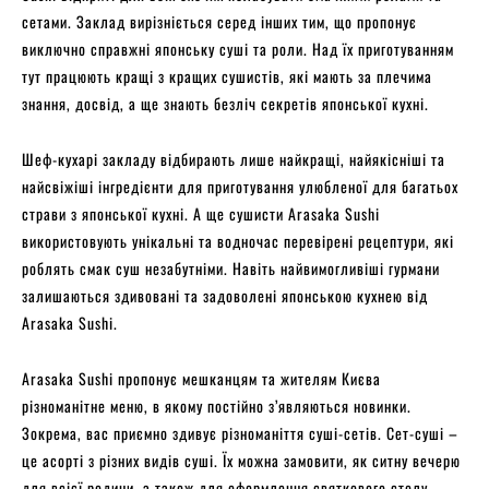
сетами. Заклад вирізніється серед інших тим, що пропонує
виключно справжні японську суші та роли. Над їх приготуванням
тут працюють кращі з кращих сушистів, які мають за плечима
знання, досвід, а ще знають безліч секретів японської кухні.
Шеф-кухарі закладу відбирають лише найкращі, найякісніші та
найсвіжіші інгредієнти для приготування улюбленої для багатьох
страви з японської кухні. А ще сушисти Arasaka Sushi
використовують унікальні та водночас перевірені рецептури, які
роблять смак суш незабутніми. Навіть найвимогливіші гурмани
залишаються здивовані та задоволені японською кухнею від
Arasaka Sushi.
Arasaka Sushi пропонує мешканцям та жителям Києва
різноманітне меню, в якому постійно з’являються новинки.
Зокрема, вас приємно здивує різноманіття суші-сетів. Сет-суші –
це асорті з різних видів суші. Їх можна замовити, як ситну вечерю
для всієї родини, а також для оформлення святкового столу.