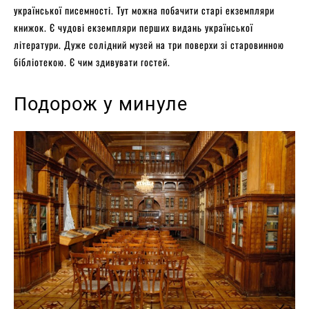
української писемності. Тут можна побачити старі екземпляри
книжок. Є чудові екземпляри перших видань української
літератури. Дуже солідний музей на три поверхи зі старовинною
бібліотекою. Є чим здивувати гостей.
Подорож у минуле