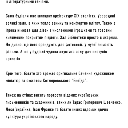
її літературними геніями.
Сама будівля має шикарну архітектуру XIX століття. Усередині
великі зали, в яких тепло взимку та комфортно влітку. Також є
ігрова кімната для дітей з численними іграшками та товстим
килимовим покриттям підлоги. Зал бібліотеки просто шикарний.
Не дивно, що його орендують для фотосесії. У музеї знімають
фільми. А ще у будівлі чудова акустика залу для виступів
артистів.
Крім того, багато хто вражає оригінальне бачення художником
мініатюр за сюжетом Котляревського “Енеїда”.
Також на стінах висять портрети відомих українських
письменників та художників, таких як Тарас Григорович Шевченко,
Леся Українка, Іван Франко та багато інших відомих діячів
культури українського народу.