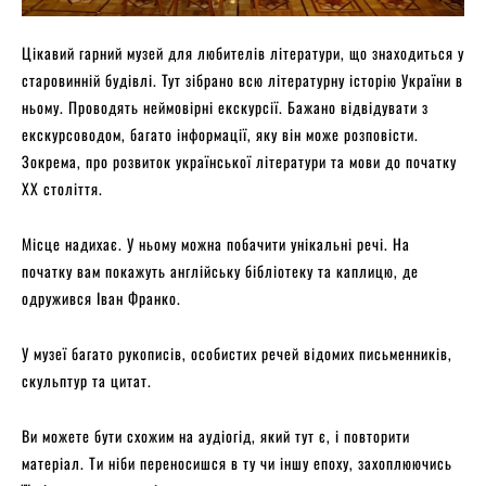
Цікавий гарний музей для любителів літератури, що знаходиться у
старовинній будівлі. Тут зібрано всю літературну історію України в
ньому. Проводять неймовірні екскурсії. Бажано відвідувати з
екскурсоводом, багато інформації, яку він може розповісти.
Зокрема, про розвиток української літератури та мови до початку
ХХ століття.
Місце надихає. У ньому можна побачити унікальні речі. На
початку вам покажуть англійську бібліотеку та каплицю, де
одружився Іван Франко.
У музеї багато рукописів, особистих речей відомих письменників,
скульптур та цитат.
Ви можете бути схожим на аудіогід, який тут є, і повторити
матеріал. Ти ніби переносишся в ту чи іншу епоху, захоплюючись