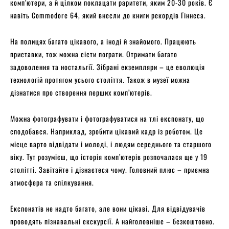
комп’ютери, а й цілком поклацати раритети, яким 20-30 років. Є
навіть Сommodore 64, який внесли до книги рекордів Гіннеса.
На полицях багато цікавого, а іноді й знайомого. Працюють
приставки, тож можна сісти пограти. Отримати багато
задоволення та ностальгії. Зібрані екземпляри – це еволюція
технологій протягом усього століття. Також в музеї можна
дізнатися про створення перших комп’ютерів.
Можна фотографувати і фотографуватися на тлі експонату, що
сподобався. Наприклад, зробити цікавий кадр із роботом. Це
місце варто відвідати і молоді, і людям середнього та старшого
віку. Тут розумієш, що історія комп’ютерів розпочалася ще у 19
столітті. Завітайте і дізнаєтеся чому. Головний плюс – приємна
атмосфера та спілкування.
Експонатів не надто багато, але вони цікаві. Для відвідувачів
проводять пізнавальні екскурсії. А найголовніше – безкоштовно.