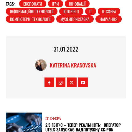
TAGS:
ЕКСПОНАТИ
ІГРИ
ІННОВАЦІЇ
ІНФОРМАЦІЙНІ ТЕХНОЛОГІЇ
ІСТОРІЯ ІТ
ІТ
ІТ-СФЕРА
КОМПЮТЕРНІ ТЕХНОЛОГІЇ
МУЗЕЙПРИСТАВКА
НАВЧАННЯ
31.01.2022
KATERINA KRASOVSKA
ІТ-СФЕРА
2,5 ГБІТ/С – ТЕПЕР РЕАЛЬНІСТЬ: ОПЕРАТОР
UTELS ЗАПУСКАЄ НАДПОТУЖНУ XG-PON