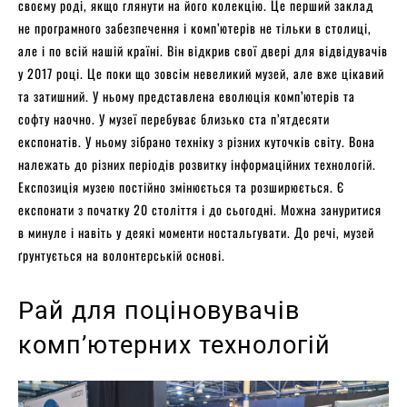
своєму роді, якщо глянути на його колекцію. Це перший заклад
не програмного забезпечення і комп’ютерів не тільки в столиці,
але і по всій нашій країні. Він відкрив свої двері для відвідувачів
у 2017 році. Це поки що зовсім невеликий музей, але вже цікавий
та затишний. У ньому представлена еволюція комп’ютерів та
софту наочно. У музеї перебуває близько ста п’ятдесяти
експонатів. У ньому зібрано техніку з різних куточків світу. Вона
належать до різних періодів розвитку інформаційних технологій.
Експозиція музею постійно змінюється та розширюється. Є
експонати з початку 20 століття і до сьогодні. Можна зануритися
в минуле і навіть у деякі моменти ностальгувати. До речі, музей
ґрунтується на волонтерській основі.
Рай для поціновувачів
комп’ютерних технологій