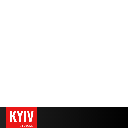
KYIV
———→ FUTURE