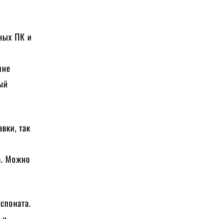
ных ПК и
р
лне
ый
вки, так
.
а. Можно
споната.
 и