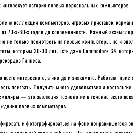
х интересует история первых персональных компьютеров.
влена коллекция компьютеров, игровых приставок, карман
 от 70-х-80-х годов до современности. Каждый экземпля
но не только посмотреть на первые компьютеры, но и впо
теты, которым 20-30 лет. Есть даже Сommodore 64, котор
 рекордов Гиннеса.
о всего интересного, а иногда и знакомого. Работают приста
есть поиграть. Получить много удовольствия и ностальгии
емпляры — это эволюция технологий в течение всего век
рождение первых компьютеров.
фировать и фотографироваться на фоне понравившегося эк
ать интересный кадр с роботом. Это место стоит посетить