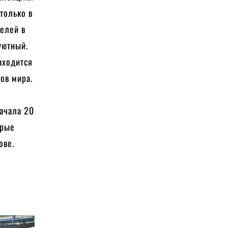
только в
телей в
уютный.
аходится
ов мира.
.
начала 20
орые
ове.