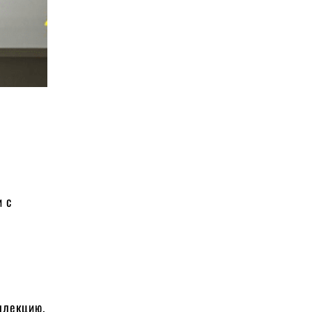
и с
ллекцию.