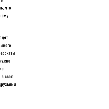
ь, что
чему.
водят
 много
рассказы
 нужно
еме
 в свою
друзьями