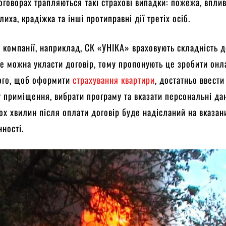
оговорах трапляються такі страхові випадки: пожежа, вплив
 лиха, крадіжка та інші протиправні дії третіх осіб.
і компанії, наприклад, СК «УНІКА» враховують складність 
де можна укласти договір, тому пропонують це зробити онл
ого, щоб оформити
страхування квартири
, достатньо ввест
 приміщення, вибрати програму та вказати персональні дан
ох хвилин після оплати договір буде надісланий на вказани
нності.