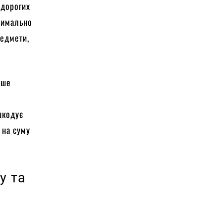
 дорогих
симально
редмети,
ише
,
шкодує
 на суму
у та