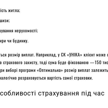
ість житла;
шизи;
шування нерухомості;
ири чи будинку.
ться розмір виплат. Наприклад, у СК «УНІКА» клієнт може 
го страхового захисту, тоді сума буде фіксованою —150 тис.
При виборі програми «Оптимальна» розмір виплат залежить
налогічно розраховується вартість самої страховки.
собливості страхування під час