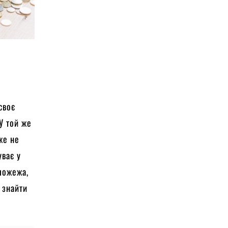
своє
 У той же
же не
уває у
 пожежа,
 знайти