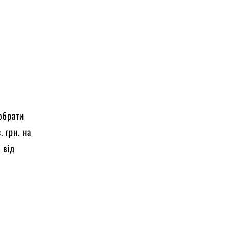
обрати
 грн. на
 від