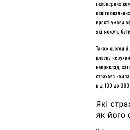
інженерних ком
освітлювальних
прості умови о
які можуть бут
Також сьогодні
власну нерухомі
наприклад, зат
страхова компа
від 100 до 300 
Які стра
як його 