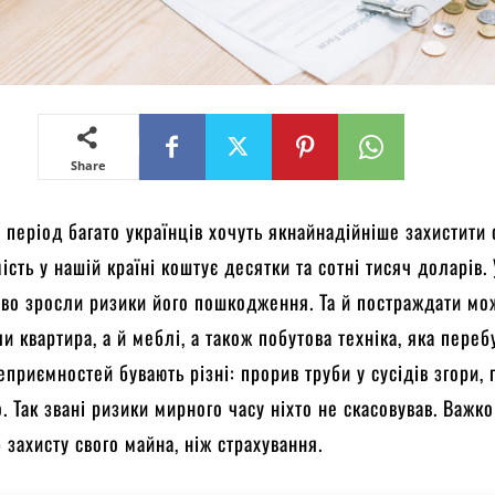
Share
 період багато українців хочуть якнайнадійніше захистити 
сть у нашій країні коштує десятки та сотні тисяч доларів.
тєво зросли ризики його пошкодження. Та й постраждати мо
 квартира, а й меблі, а також побутова техніка, яка переб
еприємностей бувають різні: прорив труби у сусідів згори,
. Так звані ризики мирного часу ніхто не скасовував. Важко
 захисту свого майна, ніж страхування.