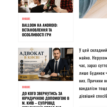
ІНШЕ
BALLOON НА ANDROID:
ВСТАНОВЛЕННЯ ТА
ОСОБЛИВОСТІ ГРИ
У цей складний
майно. Нерухомі
час, зараз сут
лише будинок чи
них. Причини н
вандалізм тощо
ІНШЕ
ДО КОГО ЗВЕРНУТИСЬ ЗА
дієвіший спосіб
ЮРИДИЧНОЮ ДОПОМОГОЮ В
М. КИЇВ – СУПРОВІД