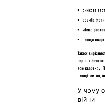
ринкова варт
розмір фран
місце розта
площа кварт
Також вирізняє
варіант базово
всю квартиру. 
площі житла, а
У чому о
війни