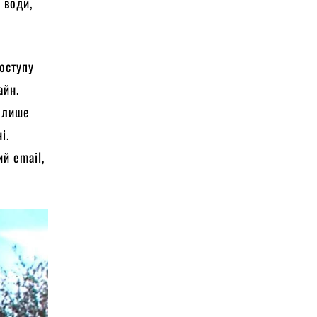
 води,
доступу
айн.
и лише
і.
й email,