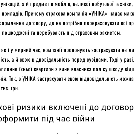
унікацій, а й предметів меблів, великої побутової техніки,
 приладів. Причому страхова компанія «УНІКА» надає мак
формлення договору, де не потрібно перераховувати всі п
и пошкоджені та перебувають під страховим захистом.
, як і у мирний час, компанії пропонують застрахувати не л
сть, а й свою відповідальність перед сусідами. Тоді у разі
оплення їхньої квартири з вини власника полісу шкоду від
нія. Так, в УНІКА застрахувати свою відповідальність можна
тис. грн.
хові ризики включені до договор
оформити під час війни