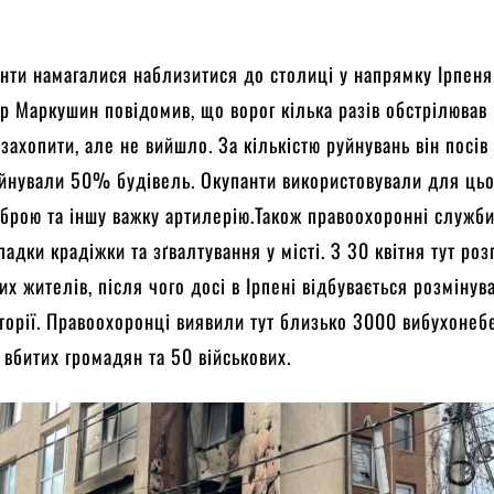
анти намагалися наблизитися до столиці у напрямку Ірпеня
р Маркушин повідомив, що ворог кілька разів обстрілював І
захопити, але не вийшло. За кількістю руйнувань він посів
уйнували 50% будівель. Окупанти використовували для цьо
 зброю та іншу важку артилерію.Також правоохоронні служб
падки крадіжки та зґвалтування у місті. З 30 квітня тут ро
х жителів, після чого досі в Ірпені відбувається розмінув
орії. Правоохоронці виявили тут близько 3000 вибухонеб
 вбитих громадян та 50 військових.