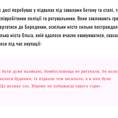
х досі перебуває у підвалах під завалами бетону та сталі, т
співробітники поліції та рятувальники. Вони закликають г
ертатися до Бородянки, оскільки місто сильно постраждал
елька міста Ольга, якій вдалося вчасно евакуюватися, сказа
ося під час окупації:
 були дуже налякані, бомбосховища не рятували, бо коли
алися будинки, їх підвали теж засипало, а в них були
 Це велике зло. Нікому не побажаєш такого горя».