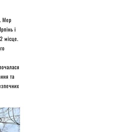
. Мер
рпінь і
 2 місце.
го
и
зпочалася
ання та
езпечних