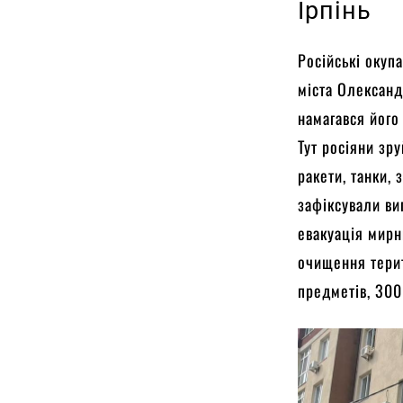
Ірпінь
Російські окуп
міста Олександ
намагався його 
Тут росіяни зр
ракети, танки,
зафіксували ви
евакуація мирни
очищення терит
предметів, 300