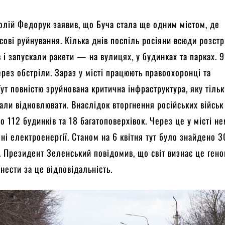
олій Федорук заявив, що Буча стала ще одним містом, де
сові руйнування. Кілька днів поспіль росіяни всюди розст
 і запускали ракети — на вулицях, у будинках та парках. 
рез обстріли. Зараз у місті працюють правоохоронці та
Тут повністю зруйнована критична інфраструктура, яку тіль
ли відновлювати. Внаслідок вторгнення російських військ
о 112 будинків та 18 багатоповерхівок. Через це у місті не
, ні електроенергії. Станом на 6 квітня тут було знайдено 
 Президент Зеленський повідомив, що світ визнає це ген
нести за це відповідальність.