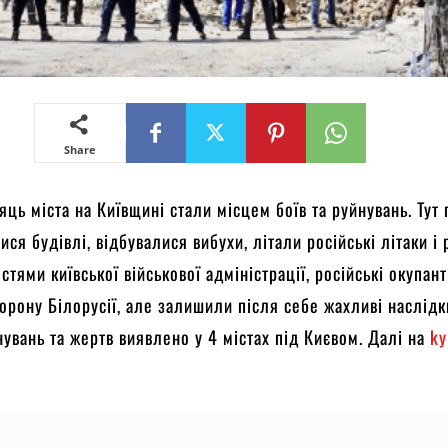
Share
яць міста на Київщині стали місцем боїв та руйнувань. Тут
ся будівлі, відбувалися вибухи, літали російські літаки і 
стями київської військової адміністрації, російські окупан
торону Білорусії, але залишили після себе жахливі наслідк
увань та жертв виявлено у 4 містах під Києвом. Далі на
ky