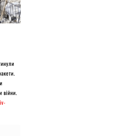
 гинули
ракети.
ти
и війни.
iv-