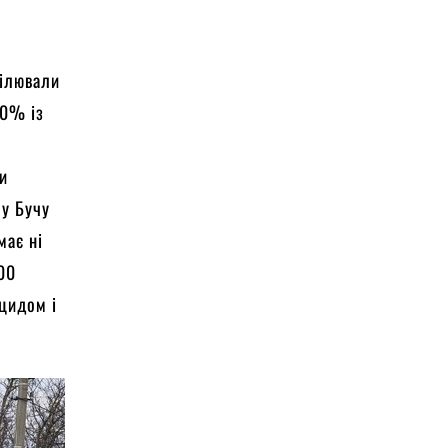
рілювали
90% із
ки
 у Бучу
має ні
300
оцидом і