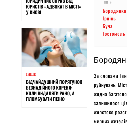
ЮРИДИЧНИХ СПРАВ ВІД
ЮРИСТІВ «АДВОКАТ В МІСТІ»
Бородянк
У КИЄВІ
Ірпінь
Буча
Гостомель
Бородя
За словами Ген
ІНШЕ
ВІДЧАЙДУШНИЙ ПОРЯТУНОК
руйнувань. Міст
БЕЗНАДІЙНОГО КОРЕНЯ:
КОЛИ ВИДАЛЯТИ РАНО, А
жодна багатопо
ПЛОМБУВАТИ ПІЗНО
залишилося ціл
жорстоко розст
мирних жителів