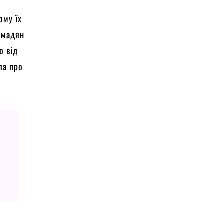
ому їх
ромадян
о від
ла про