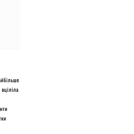
айбільше
е вціліла
анти
тки