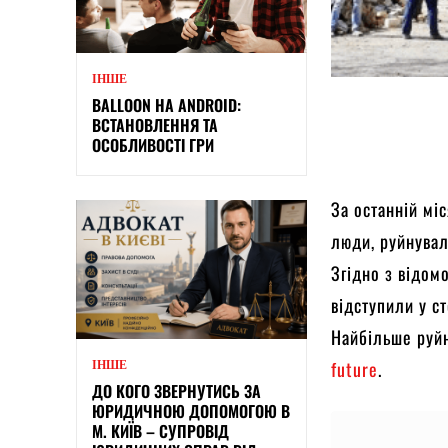
ІНШЕ
BALLOON НА ANDROID:
ВСТАНОВЛЕННЯ ТА
ОСОБЛИВОСТІ ГРИ
За останній міс
люди, руйнували
Згідно з відомо
відступили у с
Найбільше руйн
future
.
ІНШЕ
ДО КОГО ЗВЕРНУТИСЬ ЗА
ЮРИДИЧНОЮ ДОПОМОГОЮ В
М. КИЇВ – СУПРОВІД