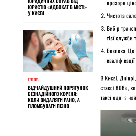
ЮРИДИЧНИХ СПРАВ ВІД
прозоре ціно
ЮРИСТІВ «АДВОКАТ В МІСТІ»
У КИЄВІ
Чистота сало
Вибір трансп
тієї служби 
Безпека. Це 
кваліфікації 
В Києві, Дніпр
ІНШЕ
«таксі 808», к
ВІДЧАЙДУШНИЙ ПОРЯТУНОК
БЕЗНАДІЙНОГО КОРЕНЯ:
таксі одні з на
КОЛИ ВИДАЛЯТИ РАНО, А
ПЛОМБУВАТИ ПІЗНО