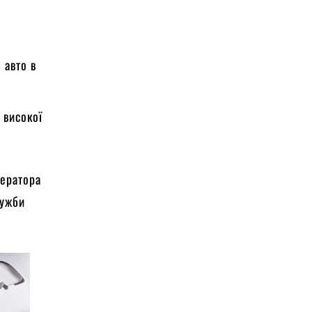
 авто в
 високої
ператора
лужби