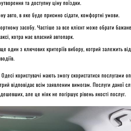
утворення та доступну ціну поїздки.
ну авто, в яке буде приємно сідати, комфортні умови.
ортному засобу. Частіше за все клієнт може обрати бажане
таксі, котра має власний автопарк.
ще один з ключових критеріїв вибору, котрий залежить від
водіїв.
і, Одесі користувачі мають змогу скористатися послугами о
отрий відповідає всім заявленим вимогам. Послуги даної с
йдешевших, але це ніяк не погіршує рівень якості послуг.