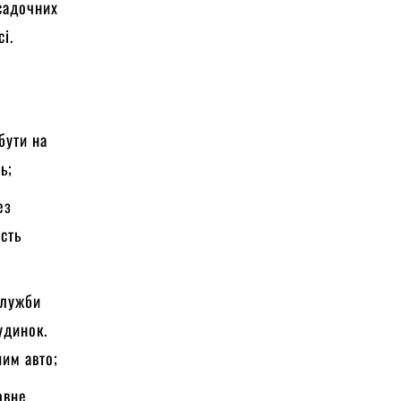
осадочних
і.
бути на
ь;
ез
ість
служби
удинок.
шим авто;
овне,