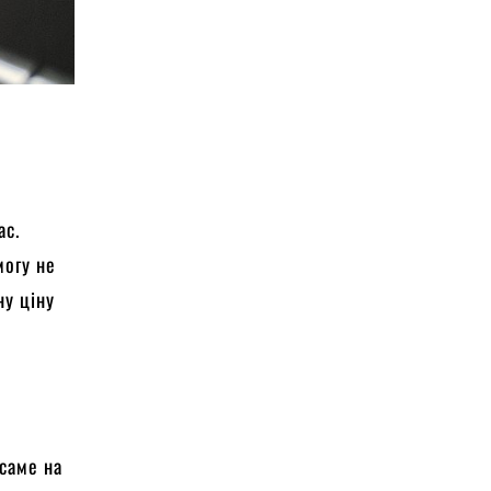
ас.
могу не
ну ціну
 саме на