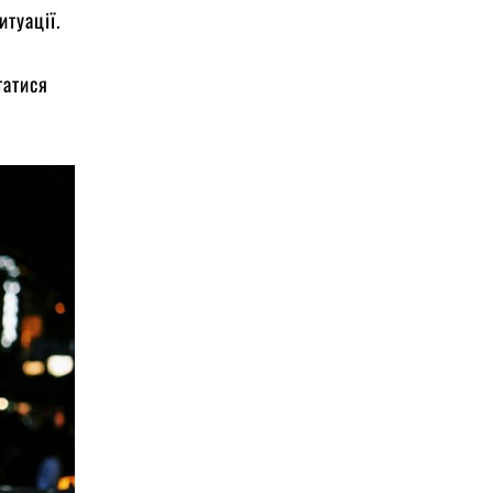
туації.
татися