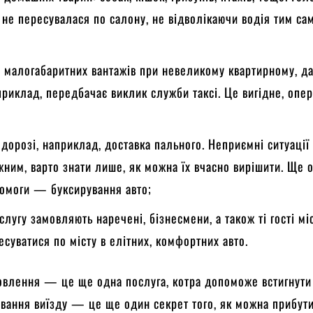
 не пересувалася по салону, не відволікаючи водія тим са
 малогабаритних вантажів при невеликому квартирному, д
приклад, передбачає виклик служби таксі. Це вигідне, опе
 дорозі, наприклад, доставка пального. Неприємні ситуації
жним, варто знати лише, як можна їх вчасно вирішити. Ще 
помоги — буксирування авто;
ослугу замовляють наречені, бізнесмени, а також ті гості міс
суватися по місту в елітних, комфортних авто.
влення — це ще одна послуга, котра допоможе встигнути 
вання виїзду — це ще один секрет того, як можна прибути