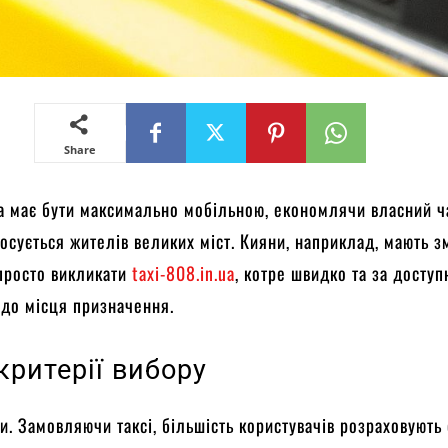
Share
 має бути максимально мобільною, економлячи власний ч
осується жителів великих міст. Кияни, наприклад, мають з
 просто викликати
taxi-808.in.ua
, котре швидко та за доступ
 до місця призначення.
критерії вибору
и. Замовляючи таксі, більшість користувачів розраховують