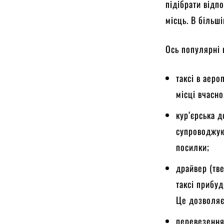
підібрати відп
місць. В більш
Ось популярні 
таксі в аеро
місці вчасно
кур’єрська д
супроводжую
посилки;
драйвер (тве
таксі прибу
Це дозволяє
перевезення 