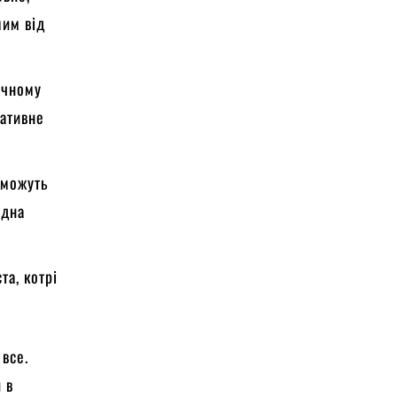
мим від
ачному
ративне
 можуть
одна
та, котрі
все.
 в