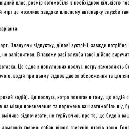
овідний клас, розмір автомобіля з необхідною кількістю п
ій мірі це можливо завдяки власному автопарку служби такс
варіанти:
порт. Плануючи відпустку, ділові зустрічі, завжди потрібно 
, не запізнитися. В такому разі служба таксі дійсно виручит
оставка. Це одна з популярних послуг, котру замовляють б
чого, водій при цьому відповідає за збереження та цілісн
резий водій). Це послуга, котра полягає в тому, що водій 
де на місце призначення та пережене ваш автомобіль під б
 сміливо відпочивати, не турбуючись про те, що буде з ва
домашніх тварин: собак, кішок, гризунів, птахів, тощо. Гол