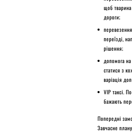
щоб тварина
дороги;
перевезення
переїзді, на
рішення;
допомога на
статися з ко
варіація до
VIP таксі. П
бажають пере
Попередні замо
Завчасне плану