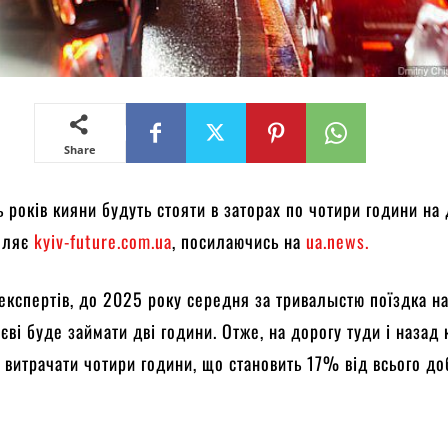
Share
ь років кияни будуть стояти в заторах по чотири години на 
мляє
kyiv-future.com.ua
, посилаючись на
ua.news.
експертів, до 2025 року середня за тривалыстю поїздка н
єві буде займати дві години. Отже, на дорогу туди і назад
 витрачати чотири години, що становить 17% від всього до