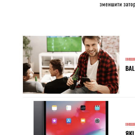
зменшити затор
ІНШ
BAL
ІНШ
ЯКІ