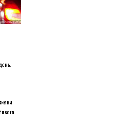
день.
а
 кияни
бового