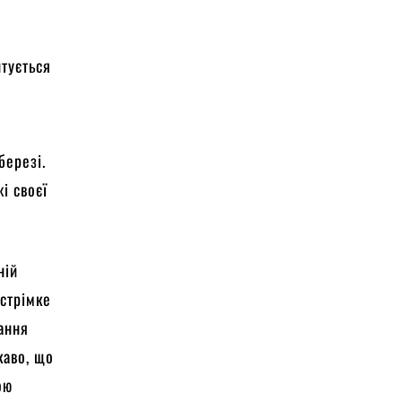
нтується
березі.
і своєї
ній
 стрімке
тання
каво, що
ою