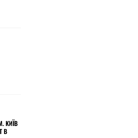
. КИЇВ
Т В