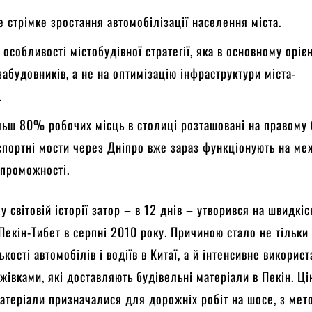
 стрімке зростання автомобілізації населення міста.
 особливості містобудівної стратегії, яка в основному оріє
забудовників, а не на оптимізацію інфраструктури міста-
.
ільш 80% робочих місць в столиці розташовані на правому 
спортні мости через Дніпро вже зараз функціонують на меж
спроможності.
 світовій історії затор – в 12 днів – утворився на швидкіс
 Пекін-Тибет в серпні 2010 року. Причиною стало не тільки
кості автомобілів і водіїв в Китаї, а й інтенсивне викорис
жівками, які доставляють будівельні матеріали в Пекін. Ці
матеріали призначалися для дорожніх робіт на шосе, з мет