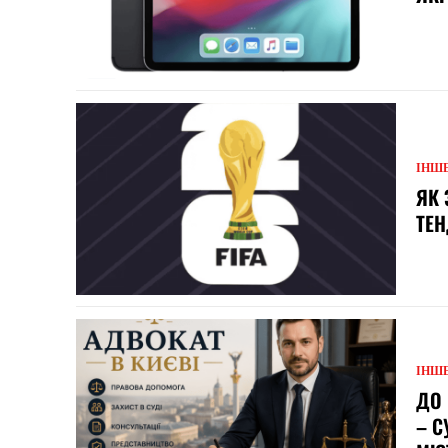
ІНШ
ЯК 
ТЕН
ІНШ
ДО 
– С