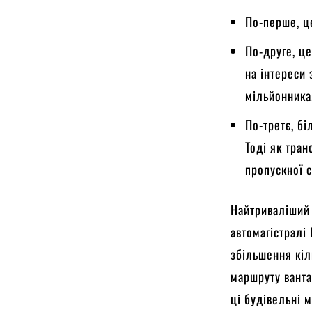
По-перше, це
По-друге, це
на інтереси 
мільйонника
По-третє, б
Тоді як тран
пропускної 
Найтриваліший у
автомагістралі
збільшення кіль
маршруту ванта
ці будівельні 