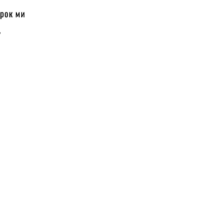
крок ми
,