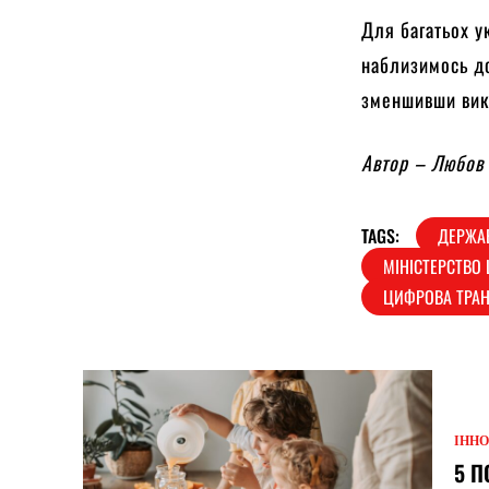
Для багатьох у
наблизимось до
зменшивши вико
Автор – Любов 
TAGS:
ДЕРЖА
МІНІСТЕРСТВО
ЦИФРОВА ТРАН
ІННО
5 П