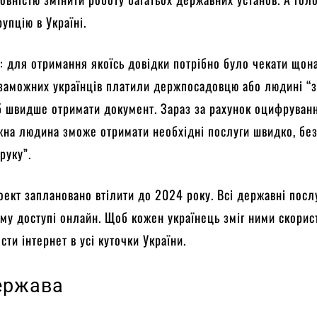
упцію в Україні.
: для отримання якоїсь довідки потрібно було чекати що
о заможних українців платили держпосадовцю або людині “з
б швидше отримати документ. Зараз за рахунок оцифруван
на людина зможе отримати необхідні послуги швидко, без
 руку”.
ект заплановано втілити до 2024 року. Всі державні посл
ому доступі онлайн. Щоб кожен українець зміг ними скорис
сти інтернет в усі куточки України.
ержава