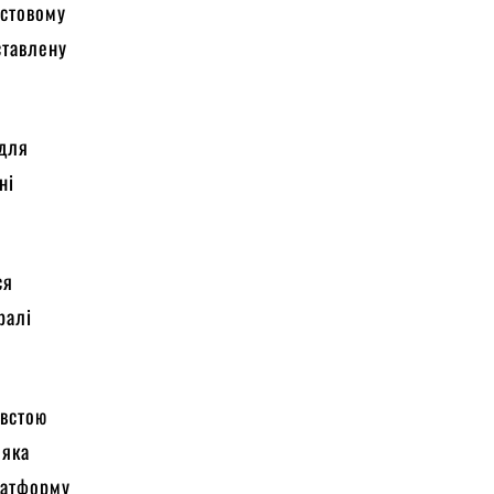
естовому
ставлену
 для
ні
ся
ралі
овстою
 яка
латформу