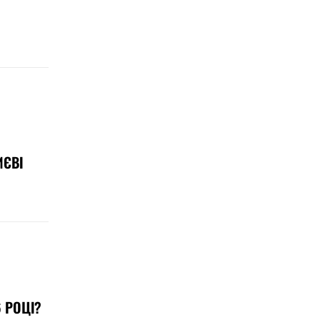
ИЄВІ
 РОЦІ?