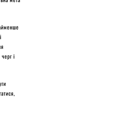
найменше
і
ня
 черг і
уги
татися,