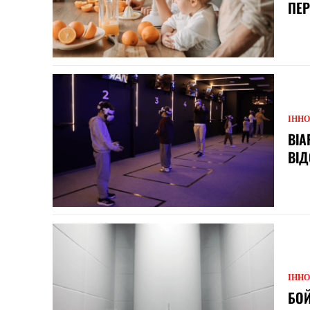
ПЕР
ІННО
ВІА
ВІД
ІННО
БОЙ