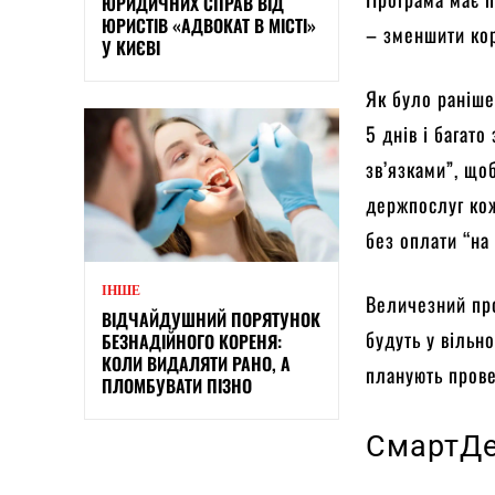
ЮРИДИЧНИХ СПРАВ ВІД
ЮРИСТІВ «АДВОКАТ В МІСТІ»
– зменшити кор
У КИЄВІ
Як було раніше
5 днів і багат
зв’язками”, що
держпослуг кож
без оплати “на
ІНШЕ
Величезний про
ВІДЧАЙДУШНИЙ ПОРЯТУНОК
будуть у вільн
БЕЗНАДІЙНОГО КОРЕНЯ:
КОЛИ ВИДАЛЯТИ РАНО, А
планують прове
ПЛОМБУВАТИ ПІЗНО
СмартД