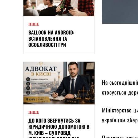
ІНШЕ
BALLOON НА ANDROID:
ВСТАНОВЛЕННЯ ТА
ОСОБЛИВОСТІ ГРИ
На сьогоднішні
стосується дер
Міністерство ц
ІНШЕ
українцям збер
ДО КОГО ЗВЕРНУТИСЬ ЗА
ЮРИДИЧНОЮ ДОПОМОГОЮ В
М. КИЇВ – СУПРОВІД
Програма має п