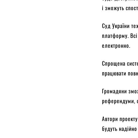
і зможуть спос
Суд України те
платформу. Всі
електронно.
Спрощена систе
працювати повн
Громадяни змож
референдуми, о
Автори проекту
будуть надійно