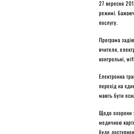
27 вересня 201
режимі. Бажаюч
послугу.
Програма задію
вчителя, елект
контрольні, wif
Електронна тра
перехід на єдин
мають бути осн
Щодо охорони з
медичною картк
буде доступно