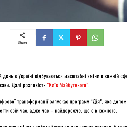
Share
й день в Україні відбуваються масштабні зміни в кожній сфе
жави. Далі розповість
“Київ Майбутнього”
.
ифрової трансформації запускає програму “Дія”, яка допо
егти свій час, адже час – найдорожче, що є в кожного.
овністю змінити роботу багатьох державних установ. А гол