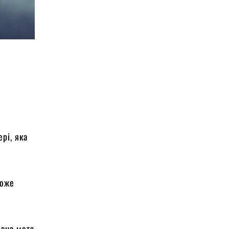
рі, яка
може
овна мета