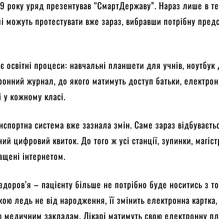
9 року уряд презентував “СмартДержаву”. Нараз лише в т
і можуть протестувати вже зараз, вибравши потрібну пред
є освітні процеси: навчальні планшети для учнів, ноутбук
ронний журнал, до якого матимуть доступ батьки, електрон
i у кожному класі.
нспортна система вже зазнала змін. Саме зараз відбуваєть
ий цифровий квиток. До того ж усі станції, зупинки, магіст
ащені інтернетом.
доров’я – пацієнту більше не потрібно буде носитись з т
ою ледь не від народження, її змінить електронна картка,
ю медичним закладам. Лікарі матимуть свою електронну п