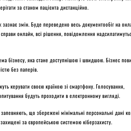
терігати за станом пацієнта дистанційно.
ж зазнає змін. Буде переведено весь документообіг на онл
 справи онлайн, всі рішення, повідомлення надсилатимуть
ма бізнесу, яка стане доступнішою і швидшою. Бізнес пов
істю без паперів.
уть керувати своєю країною зі смартфону. Голосування,
питування будуть проходити в електронному вигляді.
 запевняють, що збережені мінімальні персональні дані к
 захищені за європейською системою кіберзахисту.