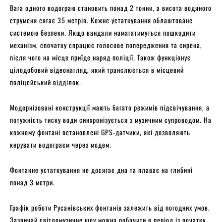
Вага одного водограю становить понад 2 тонни, а висота водяного
струменя сягає 35 метрів. Кожне устаткування облаштоване
системою безпеки. Якщо вандали намагатимуться пошкодити
механізм, спочатку спрацює голосове попередження та сирена,
після чого на місце приїде наряд поліції. Також функціонує
цілодобовий відеонагляд, який транслюється в місцевий
поліцейський відділок.
Модернізовані конструкції мають багато режимів підсвічування, а
потужність тиску води синхронізується з музичним супроводом. На
кожному фонтані встановлені GPS-датчики, які дозволяють
керувати водограєм через модем.
Фонтанне устаткування не досягає дна та плаває на глибині
понад 3 метри.
Графік роботи Русанівських фонтанів залежить від погодних умов.
Зазвичай світломузичне шоу можна побачити в період із початку