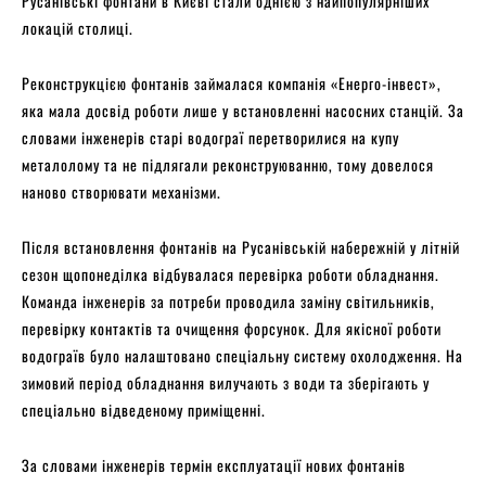
Русанівські фонтани в Києві стали однією з найпопулярніших
локацій столиці.
Реконструкцією фонтанів займалася компанія «Енерго-інвест»,
яка мала досвід роботи лише у встановленні насосних станцій. За
словами інженерів старі водограї перетворилися на купу
металолому та не підлягали реконструюванню, тому довелося
наново створювати механізми.
Після встановлення фонтанів на Русанівській набережній у літній
сезон щопонеділка відбувалася перевірка роботи обладнання.
Команда інженерів за потреби проводила заміну світильників,
перевірку контактів та очищення форсунок. Для якісної роботи
водограїв було налаштовано спеціальну систему охолодження. На
зимовий період обладнання вилучають з води та зберігають у
спеціально відведеному приміщенні.
За словами інженерів термін експлуатації нових фонтанів