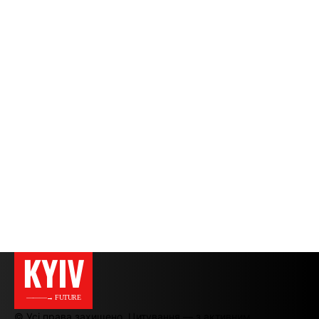
KYIV
———→ FUTURE
© Усі права захищено. Цитування — з активним