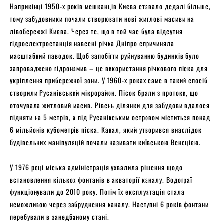
Наприкінці 1950-х років мешканців Києва ставало дедалі більше,
тому забудовники почали створювати нові житлові масиви на
лівобережжі Києва. Через те, що в той час була відсутня
гідроелектростанція навесні річка Дніпро спричиняла
масштабний паводок. Щоб запобігти руйнуванню будинків було
запроваджено гідронамив – це використання річкового піска для
укріплення прибережної зони. У 1960-х роках саме в такий спосіб
створили Русанівський мікрорайон. Пісок брали з протоки, що
оточувала житловий масив. Рівень ділянки для забудови вдалося
підняти на 5 метрів, а під Русанівським островом міститься понад
6 мільйонів кубометрів піска. Канал, який утворився внаслідок
будівельних маніпуляцій почали називати київською Венецією.
У 1976 році міська адміністрація ухвалила рішення щодо
встановлення кількох фонтанів в акваторії каналу. Водограї
функціонували до 2010 року. Потім їх експлуатація стала
неможливою через забруднення каналу. Наступні 6 років фонтани
перебували в занедбаному стані.