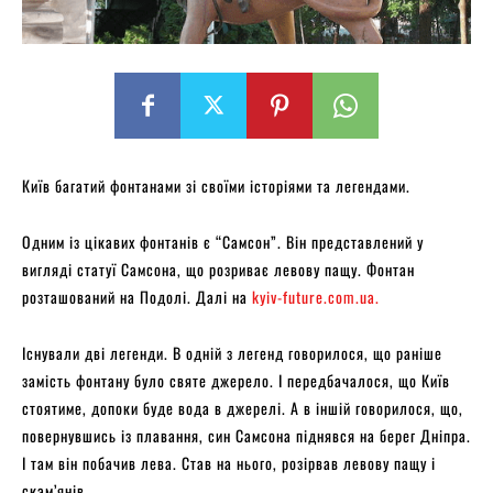
Київ багатий фонтанами зі своїми історіями та легендами.
Одним із цікавих фонтанів є “Самсон”. Він представлений у
вигляді статуї Самсона, що розриває левову пащу. Фонтан
розташований на Подолі. Далі на
kyiv-future.com.ua.
Існували дві легенди. В одній з легенд говорилося, що раніше
замість фонтану було святе джерело. І передбачалося, що Київ
стоятиме, допоки буде вода в джерелі. А в іншій говорилося, що,
повернувшись із плавання, син Самсона піднявся на берег Дніпра.
І там він побачив лева. Став на нього, розірвав левову пащу і
скам’янів.