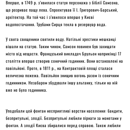
Вперше, в 1749 р. з’явилася статуя персонажа з біблії Самсона,
що розриває пащу лева. Спроектував її І. Григорович-Барський,
архітектор. На той час і з’явилося вперше у Києві
водопостачання. Трубами Сирця текла в резервуар вода.
У свята священики святили воду. Натільні хрестики мешканці
вішали на статую. Таким чином, Самсон повинен був захищати
місто від нещастя. Французький викладач Брульон наприкінці 17
століття вперше створив сонячний годинник. Вони встановлені на
павільйоні. Проте, в 1811 р., на Контрактовій площі сталася
величезна пожежа. Павільйон знищив вогонь разом із сонячним
годинником. Незабаром збудували іншу альтанку, тільки на ній
вже не було годинника.
Уподобали цей фонтан несприятливі верстви населення: бандити,
безпритульні, злодії. Безпритульні любили пірнати за монетами у
фонтан. А злодії Києва збиралися перед справою. Також любили