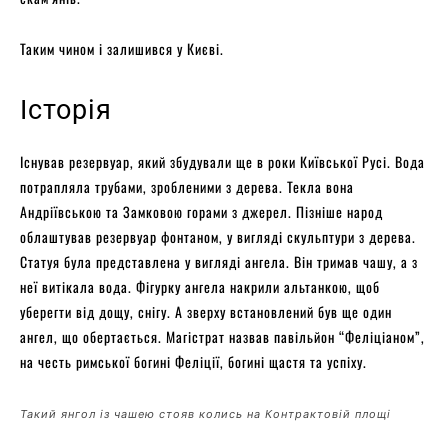
Таким чином і залишився у Києві.
Історія
Існував резервуар, який збудували ще в роки Київської Русі. Вода
потрапляла трубами, зробленими з дерева. Текла вона
Андріївською та Замковою горами з джерел. Пізніше народ
облаштував резервуар фонтаном, у вигляді скульптури з дерева.
Статуя була представлена ​​у вигляді ангела. Він тримав чашу, а з
неї витікала вода. Фігурку ангела накрили альтанкою, щоб
уберегти від дощу, снігу. А зверху встановлений був ще один
ангел, що обертається. Магістрат назвав павільйон “Феліціаном”,
на честь римської богині Феліції, богині щастя та успіху.
Такий янгол із чашею стояв колись на Контрактовій площі