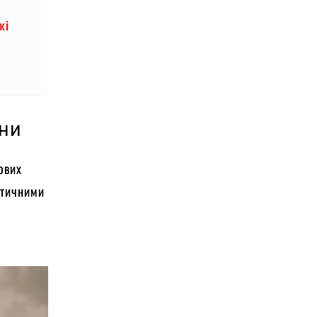
жі
они
ових
актичними