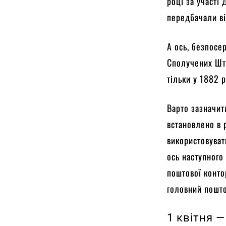
році за участі 
передбачали ві
А ось, безпосе
Сполучених Шта
тільки у 1882 р
Варто зазначит
встановлено в 
використовуват
ось наступного
поштової конто
головний пошто
1 квітня 