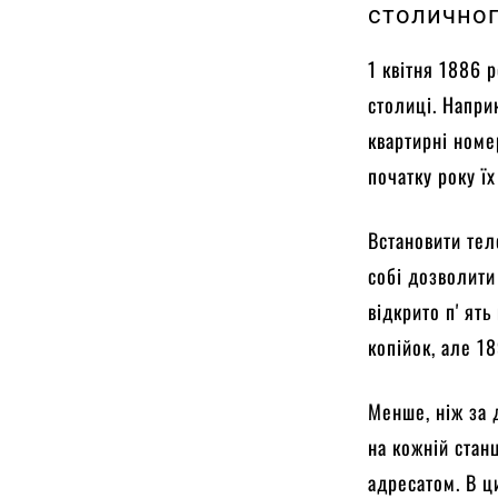
столично
1 квітня 1886 
столиці. Напри
квартирні номе
початку року ї
Встановити тел
собі дозволити 
відкрито пʼять
копійок, але 1
Менше, ніж за 
на кожній стан
адресатом. В ц