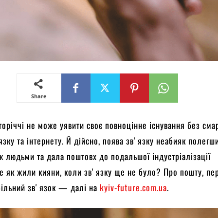
Share
торіччі не може уявити своє повноцінне існування без сма
язку та інтернету. Й дійсно, поява звʼязку неабияк полегш
ж людьми та дала поштовх до подальшої індустріалізації
ле як жили кияни, коли звʼязку ще не було? Про пошту, п
більний звʼязок — далі на
kyiv-future.com.ua
.