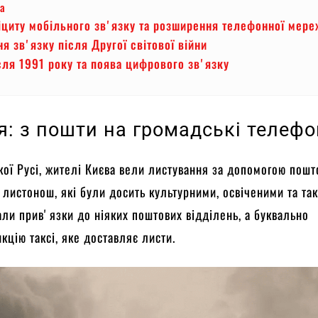
а
циту мобільного звʼязку та розширення телефонної мере
я звʼязку після Другої світової війни
сля 1991 року та поява цифрового звʼязку
я: з пошти на громадські телеф
ької Русі, жителі Києва вели листування за допомогою пошт
та листонош, які були досить культурними, освіченими та т
ли привʼязки до ніяких поштових відділень, а буквально
кцію таксі, яке доставляє листи.