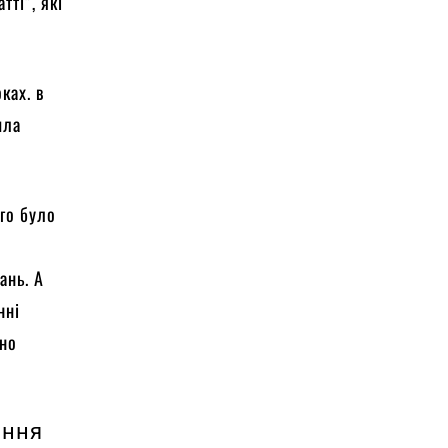
тті”, які
ках. в
шла
го було
ань. А
нні
ано
ення