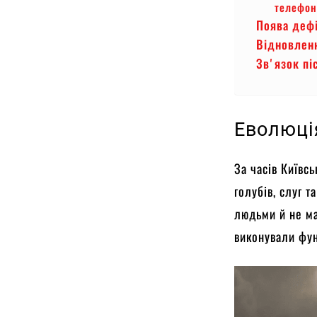
телефон
Поява дефі
Відновленн
Звʼязок пі
Еволюці
За часів Київс
голубів, слуг 
людьми й не ма
виконували фун