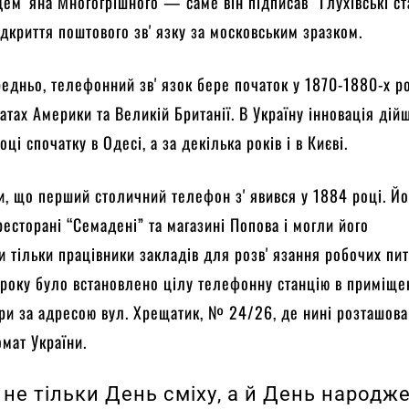
Демʼяна Многогрішного — саме він підписав “Глухівські ста
дкриття поштового звʼязку за московським зразком.
редньо, телефонний звʼязок бере початок у 1870-1880-х ро
тах Америки та Великій Британії. В Україну інновація дій
оці спочатку в Одесі, а за декілька років і в Києві.
и, що перший столичний телефон зʼявився у 1884 році. Йо
ресторані “Семадені” та магазині Попова і могли його
и тільки працівники закладів для розвʼязання робочих пит
 року було встановлено цілу телефонну станцію в приміще
ри за адресою вул. Хрещатик, № 24/26, де нині розташов
мат України.
— не тільки День сміху, а й День народж