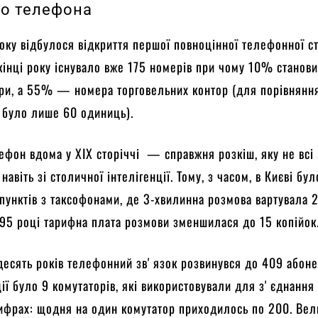
го телефона
року відбулося відкриття першої повноцінної телефонної ст
кінці року існувало вже 175 номерів при чому 10% станов
ри, а 55% — номера торговельних контор (для порівняння
х було лише 60 одиниць).
ефон вдома у ХІХ сторіччі — справжня розкіш, яку не всі
навіть зі столичної інтелігенції. Тому, з часом, в Києві бул
 пунктів з таксофонами, де 3-хвилинна розмова вартувала 
895 році тарифна плата розмови зменшилася до 15 копійок
десять років телефонний звʼязок розвинувся до 409 абонен
ції було 9 комутаторів, які використовували для зʼєднання
ифрах: щодня на один комутатор приходилось по 200. Ве