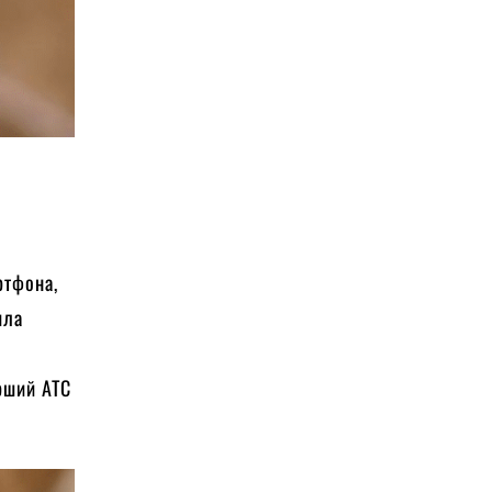
ртфона,
ила
ерший АТС