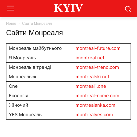
KYIV
Home
Сайти Монреаля
Сайти Монреаля
Монреаль майбутнього
montreal-future.com
Я Монреаль
imontreal.net
Монреаль в тренді
montreal-trend.com
Монреальскі
montrealski.net
One
montreal1.one
Екологія
montreal-name.com
Жіночий
montrealanka.com
YES Монреаль
montrealyes.com