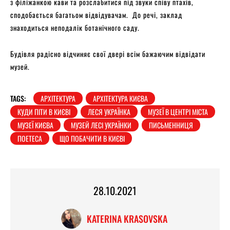
з філіжанкою кави та розслабитися під звуки співу птахів,
сподобається багатьом відвідувачам. До речі, заклад
знаходиться неподалік ботанічного саду.
Будівля радісно відчиняє свої двері всім бажаючим відвідати
музей.
TAGS:
АРХІТЕКТУРА
АРХІТЕКТУРА КИЄВА
КУДИ ПІТИ В КИЄВІ
ЛЕСЯ УКРАЇНКА
МУЗЕЇ В ЦЕНТРІ МІСТА
МУЗЕЇ КИЄВА
МУЗЕЙ ЛЕСІ УКРАЇНКИ
ПИСЬМЕННИЦЯ
ПОЕТЕСА
ЩО ПОБАЧИТИ В КИЄВІ
28.10.2021
KATERINA KRASOVSKA