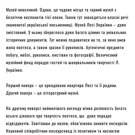
Музей невеликий. Однак, це чудове місце та гарний музей з
безліччю експонатів тієї епохи. Також тут знаходяться власні речі
знаменитої української письменниці. Музей Лесі Українки – дуже
змістовний. У ньому збереглося дуже багато цінних та унікальних
історичних документів. Тут можна подивитися на те, за яких умов
жила поетеса, а також зразки її рукописів. Аутентичні предмети
побуту, меблі, рукописи, листівки та фотографії. Величезний
музейний фонд порадує гостей та шанувальників творчості Л.
Українки.
Перший поверх – це орендована квартира Лесі та її родини.
Другий поверх – це літературний музей.
На другому поверсі наймилішого вигляду жінка розповість багато
всього цікавого про творчість поетеси, що дуже порадує
відвідувачів. Завітавши до музею, обов’язково замовте екскурсію.
Науковий співробітник-екскурсовод із позитивом та наснагою