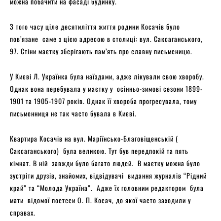
можна побачити на фасаді будинку.
З того часу ціле десятиліття життя родини Косачів було
пов’язане саме з цією адресою в столиці: вул. Саксаганського,
97. Стіни маєтку зберігають пам’ять про славну письменицю.
У Києві Л. Українка була наїздами, адже лікували свою хворобу.
Однак вона перебувала у маєтку у осінньо-зимові сезони 1899-
1901 та 1905-1907 років. Однак її хвороба прогресувала, тому
письменниця не так часто бувала в Києві.
Квартира Косачів на вул. Маріїнсько-Благовіщенській (
Саксаганського) була великою. Тут був передпокій та пять
кімнат. В ній завжди було багато людей. В маєтку можна було
зустріти друзів, знайомих, відвідувачі видання журналів “Рідний
край” та “Молода Україна”. Адже їх головним редактором була
мати відомої поетеси О. П. Косач, до якої часто заходили у
справах.