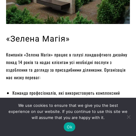
«Зелена Магія»
Компанія «Зелена Магія» працює в галузі ландшафтного дизайну
понад 14 років та надає клієнтам усі необхідні послуги з
оздоблення та догляду за присадибними ділянками. Організація
має низку переваг:
Команда професіоналів, які використовують комплексний
підхід до проєктування та реалізації дизайнерських рішень;
We use cookies to ensure that we give you the best
Креативний підхід та нестандартні рішення для реалізації
experience on our website. If you continue to use this site we
will assume that you are happy with it.
найсміливіших побажань;
Ok
Системність та дотримання встановлених термінів – фахівці