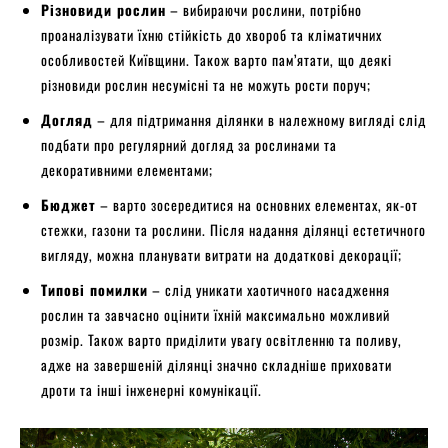
Різновиди рослин
– вибираючи рослини, потрібно
проаналізувати їхню стійкість до хвороб та кліматичних
особливостей Київщини. Також варто пам’ятати, що деякі
різновиди рослин несумісні та не можуть рости поруч;
Догляд
– для підтримання ділянки в належному вигляді слід
подбати про регулярний догляд за рослинами та
декоративними елементами;
Бюджет
– варто зосередитися на основних елементах, як-от
стежки, газони та рослини. Після надання ділянці естетичного
вигляду, можна планувати витрати на додаткові декорації;
Типові помилки
– слід уникати хаотичного насадження
рослин та завчасно оцінити їхній максимально можливий
розмір. Також варто приділити увагу освітленню та поливу,
адже на завершеній ділянці значно складніше приховати
дроти та інші інженерні комунікації.