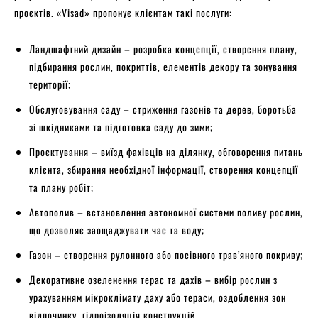
проєктів. «Visad» пропонує клієнтам такі послуги:
Ландшафтний дизайн – розробка концепції, створення плану,
підбирання рослин, покриттів, елементів декору та зонування
території;
Обслуговування саду – стриження газонів та дерев, боротьба
зі шкідниками та підготовка саду до зими;
Проєктування – виїзд фахівців на ділянку, обговорення питань
клієнта, збирання необхідної інформації, створення концепції
та плану робіт;
Автополив – встановлення автономної системи поливу рослин,
що дозволяє заощаджувати час та воду;
Газон – створення рулонного або посівного трав’яного покриву;
Декоративне озеленення терас та дахів – вибір рослин з
урахуванням мікроклімату даху або тераси, оздоблення зон
відпочинку, гідроізоляція конструкцій.