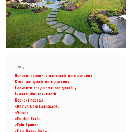
Основні принципи ландшафтного дизайну
Стилі ландшафтного дизайну
Елементи ландшафтного дизайну
Інноваційні технології
Корисні поради
«Kostya Udin Landscape»
«Visad»
«Garden Park»
«Грін Крона»
«Ваш Новий Сад»