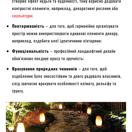
створює ефект нудьги та буденності, тому корисно додавати
контрастні елементи, наприклад, декоративні рослини або
скульптури
;
Повторюваність
– для того, щоб гармонійно організувати
простір можна використовувати однакові елементи декору,
наприклад, оздобити алеї ідентичними ліхтарями;
Функціональність
– професійний ландшафтний дизайн
обов’язково поєднує красу та зручність;
Врахування природних чинників
– для того, щоб
оздоблення було зносостійким та довго радувало власників,
слід завчасно врахувати особливості клімату, рельєфу та
ґрунту.