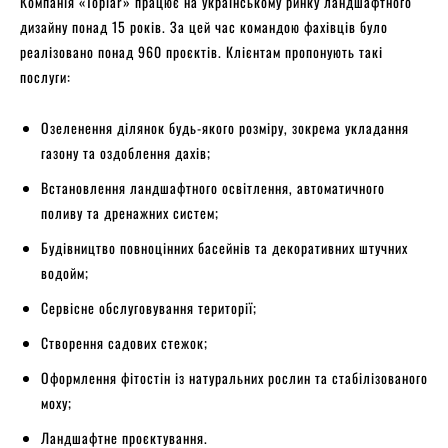
Компанія «Topiar» працює на українському ринку ландшафтного
дизайну понад 15 років. За цей час командою фахівців було
реалізовано понад 960 проєктів. Клієнтам пропонують такі
послуги:
Озеленення ділянок будь-якого розміру, зокрема укладання
газону та оздоблення дахів;
Встановлення ландшафтного освітлення, автоматичного
поливу та дренажних систем;
Будівництво повноцінних басейнів та декоративних штучних
водойм;
Сервісне обслуговування території;
Створення садових стежок;
Оформлення фітостін із натуральних рослин та стабілізованого
моху;
Ландшафтне проєктування.