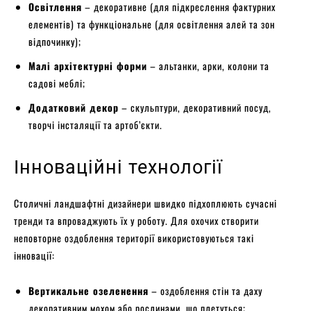
Освітлення
– декоративне (для підкреслення фактурних
елементів) та функціональне (для освітлення алей та зон
відпочинку);
Малі архітектурні форми
– альтанки, арки, колони та
садові меблі;
Додатковий декор
– скульптури, декоративний посуд,
творчі інсталяції та артоб’єкти.
Інноваційні технології
Столичні ландшафтні дизайнери швидко підхоплюють сучасні
тренди та впроваджують їх у роботу. Для охочих створити
неповторне оздоблення території використовуються такі
інновації:
Вертикальне озеленення
– оздоблення стін та даху
декоративним мохом або рослинами, що плетуться;