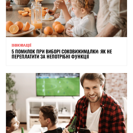
ІННОВАЦІЇ
5 ПОМИЛОК ПРИ ВИБОРІ СОКОВИЖИМАЛКИ: ЯК НЕ
ПЕРЕПЛАТИТИ ЗА НЕПОТРІБНІ ФУНКЦІЇ