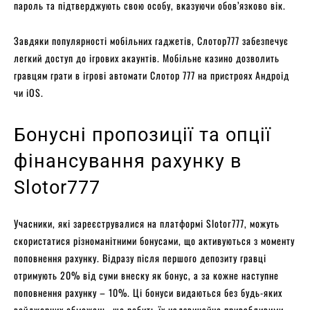
пароль та підтверджують свою особу, вказуючи обов’язково вік.
Завдяки популярності мобільних гаджетів, Слотор777 забезпечує
легкий доступ до ігрових акаунтів. Мобільне казино дозволить
гравцям грати в ігрові автомати Слотор 777 на пристроях Андроід
чи iOS.
Бонусні пропозиції та опції
фінансування рахунку в
Slotor777
Учасники, які зареєструвалися на платформі Slotor777, можуть
скористатися різноманітними бонусами, що активуються з моменту
поповнення рахунку. Відразу після першого депозиту гравці
отримують 20% від суми внеску як бонус, а за кожне наступне
поповнення рахунку – 10%. Ці бонуси видаються без будь-яких
вейджерних обмежень, що робить їх надзвичайно привабливими.