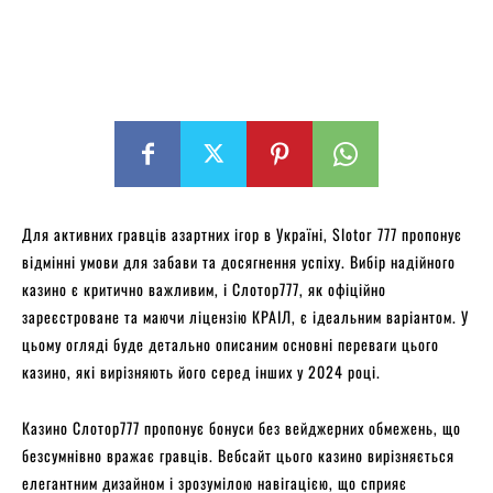
Для активних гравців азартних ігор в Україні, Slotor 777 пропонує
відмінні умови для забави та досягнення успіху. Вибір надійного
казино є критично важливим, і Слотор777, як офіційно
зареєстроване та маючи ліцензію КРАІЛ, є ідеальним варіантом. У
цьому огляді буде детально описаним основні переваги цього
казино, які вирізняють його серед інших у 2024 році.
Казино Слотор777 пропонує бонуси без вейджерних обмежень, що
безсумнівно вражає гравців. Вебсайт цього казино вирізняється
елегантним дизайном і зрозумілою навігацією, що сприяє