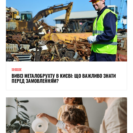
ІНШЕ
ВИВІЗ МЕТАЛОБРУХТУ В КИЄВІ: ЩО ВАЖЛИВО ЗНАТИ
ПЕРЕД ЗАМОВЛЕННЯМ?