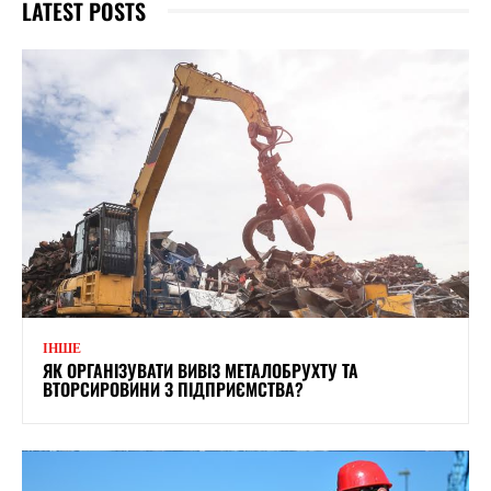
LATEST POSTS
ІНШЕ
ЯК ОРГАНІЗУВАТИ ВИВІЗ МЕТАЛОБРУХТУ ТА
ВТОРСИРОВИНИ З ПІДПРИЄМСТВА?