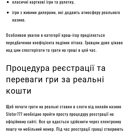
класичні карткові ігри та рулетку,
ігри з живими дилерами, які додають атмосферу реального
казино.
Особливою увагою в категорії краш-ігор приділяється
передбачення коефіцієнта падіння літака. Гравцям дуже цікаво
над цим спостерігати та грати на гроші в цей час.
Процедура реєстрації та
переваги гри за реальні
кошти
Щоб почати грати на реальні ставки в слоти від онлайн казино
Slotor777 необхідно пройти просту процедуру реєстрації на
офіційному сайті. Все це вдасться здійснити через електронну
пошту чи мобільний номер. Під час реєстрації гравці створюють