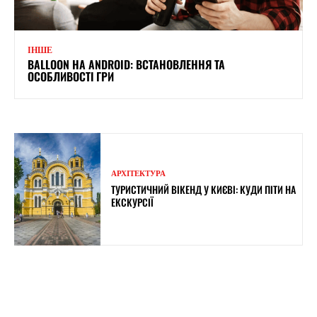
ІНШЕ
BALLOON НА ANDROID: ВСТАНОВЛЕННЯ ТА
ОСОБЛИВОСТІ ГРИ
АРХІТЕКТУРА
ТУРИСТИЧНИЙ ВІКЕНД У КИЄВІ: КУДИ ПІТИ НА
ЕКСКУРСІЇ