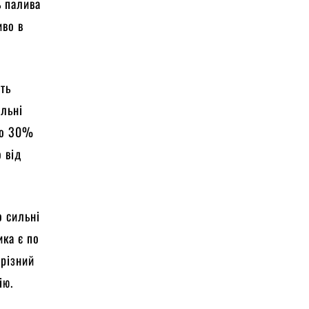
ть палива
иво в
уть
ильні
 до 30%
 від
о сильні
ика є по
 різний
ію.