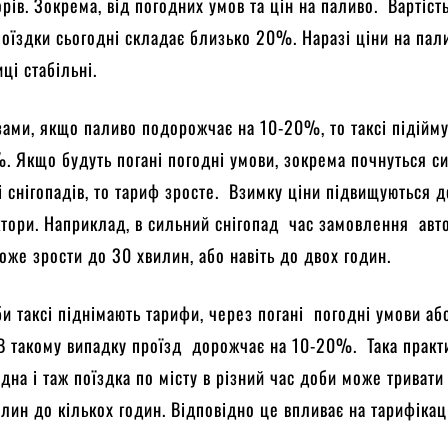
орів. Зокрема, від погодних умов та цін на паливо. Вартіс
 поїздки сьогодні складає близько 20%. Наразі ціни на пал
иці стабільні.
зами, якщо паливо подорожчає на 10-20%, то таксі підійм
. Якщо будуть погані погодні умови, зокрема почнуться с
і снігопадів, то тариф зросте. Взимку ціни підвищуються
ктори. Наприклад, в сильний снігопад час замовлення авто
може зрости до 30 хвилин, або навіть до двох годин.
и таксі піднімають тарифи, через погані погодні умови аб
. В такому випадку проїзд дорожчає на 10-20%. Така практ
Одна і таж поїздка по місту в різний час доби може тривати
илин до кількох годин. Відповідно це впливає на тарифікац