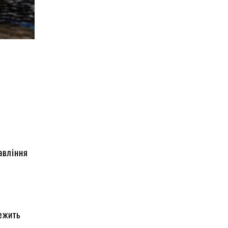
авління
лежить