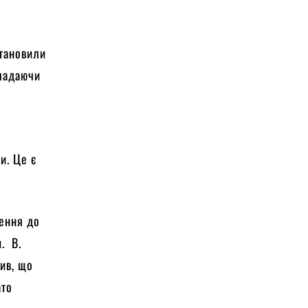
становили
кладаючи
о
и. Це є
шення до
. В.
лив, що
ато