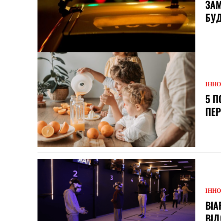
ЗАМ
БУД
ІННО
5 П
ПЕР
ІННО
ВІА
ВІД