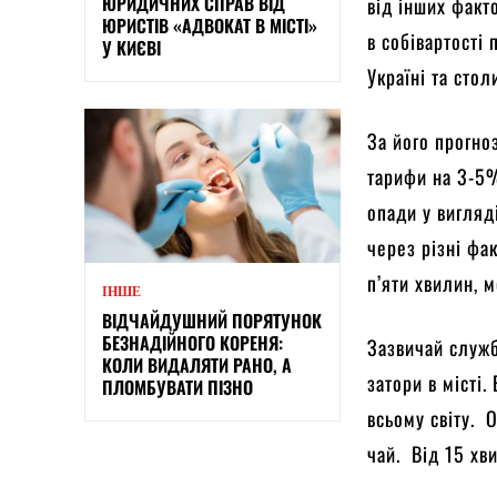
ЮРИДИЧНИХ СПРАВ ВІД
від інших факт
ЮРИСТІВ «АДВОКАТ В МІСТІ»
в собівартості
У КИЄВІ
Україні та стол
За його прогно
тарифи на 3-5%
опади у вигляд
через різні фа
п’яти хвилин, 
ІНШЕ
ВІДЧАЙДУШНИЙ ПОРЯТУНОК
БЕЗНАДІЙНОГО КОРЕНЯ:
Зазвичай служб
КОЛИ ВИДАЛЯТИ РАНО, А
затори в місті
ПЛОМБУВАТИ ПІЗНО
всьому світу. 
чай. Від 15 хв