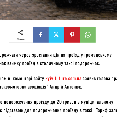
Share
дорожчати через зростання цін на проїзд у громадському
нак взимку проїзд в столичному таксі подорожчає.
ном в коментарі сайту
kyiv-future.com.ua
заявив голова пр
 таксомоторна асоціація” Андрій Антонюк.
що подорожчання проїзду до 20 гривен в муніципальному
 є підставою для подорожчання проїзду в таксі. Тариф за