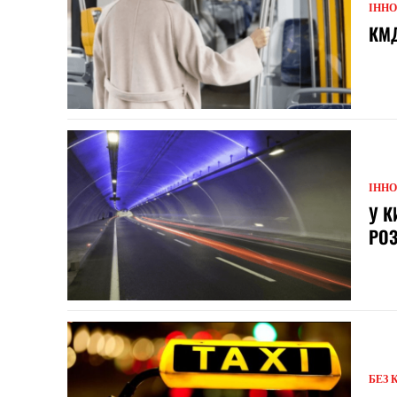
ІННО
КМД
ІННО
У К
РОЗ
БЕЗ 