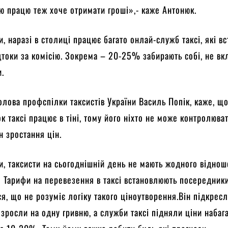
ою працю теж хоче отримати гроші»,- каже Антонюк.
и, наразі в столиці працює багато онлай-служб таксі, які в
дтоки за комісію. Зокрема – 20-25% забирають собі, не в
и.
олова профспілки таксистів України Василь Попік, каже, щ
к таксі працює в тіні, тому його ніхто не може контролюват
н зростання цін.
и, таксисти на сьогоднішній день не мають жодного відно
 Тарифи на перевезення в таксі встановлюють посередники
ся, що не розуміє логіку такого ціноутворення.Він підкрес
 зросли на одну гривню, а служби таксі підняли ціни набаг