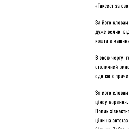
«Таксист за св
За його словам
дуже великі ві
кошти в машин
В свою чергу г
столичний рино
однією з причи
За його словам
ціноутворення.
Попик зізнаєть
ціни на автогаз