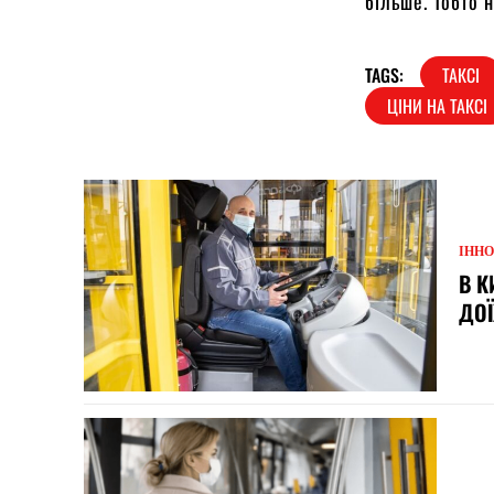
більше. Тобто 
TAGS:
ТАКСІ
ЦІНИ НА ТАКСІ
ІННО
В К
ДОЇ